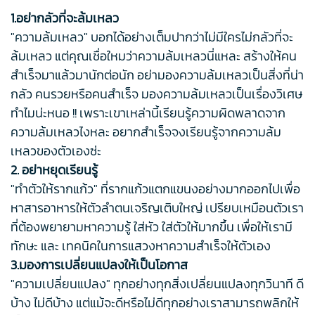
1.อย่ากลัวที่จะล้มเหลว
"ความล้มเหลว" บอกได้อย่างเต็มปากว่าไม่มีใครไม่กลัวที่จะ
ล้มเหลว แต่คุณเชื่อใหมว่าความล้มเหลวนี่แหละ สร้างให้คน
สำเร็จมาแล้วมานักต่อนัก อย่ามองความล้มเหลวเป็นสิ่งที่น่า
กลัว คนรวยหรือคนสำเร็จ มองความล้มเหลวเป็นเรื่องวิเศษ
ทำไมน่ะหนอ !! เพราะเขาเหล่านี้เรียนรู้ความผิดพลาดจาก
ความล้มเหลวไงหละ อยากสำเร็จจงเรียนรู้จากความล้ม
เหลวของตัวเองซ่ะ
2. อย่าหยุดเรียนรู้
"ทำตัวให้รากแก้ว" ที่รากแก้วแตกแขนงอย่างมากออกไปเพื่อ
หาสารอาหารให้ตัวลำตนเจริญเติบใหญ่ เปรียบเหมือนตัวเรา
ที่ต้องพยายามหาความรู้ ใส่หัว ใส่ตัวให้มากขึ้น เพื่อให้เรามี
ทักษะ และ เทคนิคในการแสวงหาความสำเร็จให้ตัวเอง
3.มองการเปลี่ยนแปลงให้เป็นโอกาส
"ความเปลี่ยนแปลง" ทุกอย่างทุกสิ่งเปลี่ยนแปลงทุกวินาที ดี
บ้าง ไม่ดีบ้าง แต่แม้จะดีหรือไม่ดีทุกอย่างเราสามารถพลิกให้