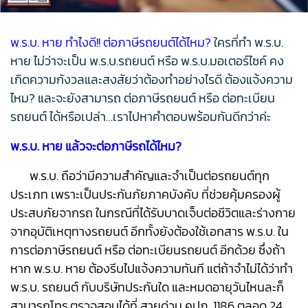
พ.ร.บ. หาย ทำไงดี!! ต่อภาษีรถยนต์ได้ไหม?
ใครที่ทำ พ.ร.บ.
หาย ไม่ว่าจะเป็น พ.ร.บ.รถยนต์ หรือ พ.ร.บ.มอเตอร์ไซค์ คง
เกิดความกังวลและสงสัยว่าต้องทำอย่างไรดี ต้องแจ้งความ
ไหม? และจะยังสามารถ ต่อภาษีรถยนต์ หรือ ต่อทะเบียน
รถยนต์ ได้หรือเปล่า…เราไปหาคำตอบพร้อมกันดีกว่าค่ะ
พ.ร.บ. หาย แล้วจะต่อภาษีรถได้ไหม?
พ.ร.บ. ถือว่ามีความสำคัญและจำเป็นต่อรถยนต์ทุก
ประเภท เพราะเป็นประกันภัยภาคบังคับ ที่ช่วยคุ้มครองผู้
ประสบภัยจากรถ ในกรณีที่ได้รับบาดเจ็บต่อชีวิตและร่างกาย
จากอุบัติเหตุทางรถยนต์ อีกทั้งยังต้องใช้เอกสาร พ.ร.บ. ใน
การต่อภาษีรถยนต์ หรือ ต่อทะเบียนรถยนต์ อีกด้วย ซึ่งถ้า
หาก พ.ร.บ. หาย ต้องรีบไปแจ้งความทันที แต่ถ้าจำไม่ได้ว่าทำ
พ.ร.บ. รถยนต์ กับบริษัทประกันใด และหมดอายุวันไหนละก็
สามารถโทร.ตรวจสอบได้ที่ สายด่วน คปภ. 1186 ตลอด 24