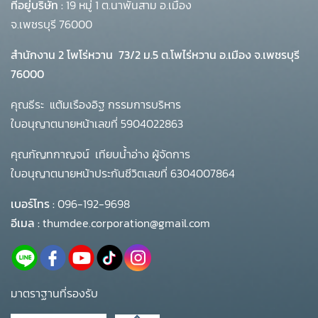
ที่อยู่บริษัท :
19 หมู่ 1 ต.นาพันสาม อ.เมือง
จ.เพชรบุรี 76000
สำนักงาน 2 โพโร่หวาน
73/2 ม.5 ต.โพไร่หวาน อ.เมือง จ.เพชรบุรี
76000
คุณธีระ แต้มเรืองอิฐ กรรมการบริหาร
ใบอนุญาตนายหน้าเลขที่ 5904022863
คุณกัญทกาญจน์ เทียบน้ำอ่าง ผู้จัดการ
ใบอนุญาตนายหน้าประกันชีวิตเลขที่ 6304007864
เบอร์โทร :
096-192-9698
อีเมล :
thumdee.corporation@gmail.com
มาตราฐานที่รองรับ