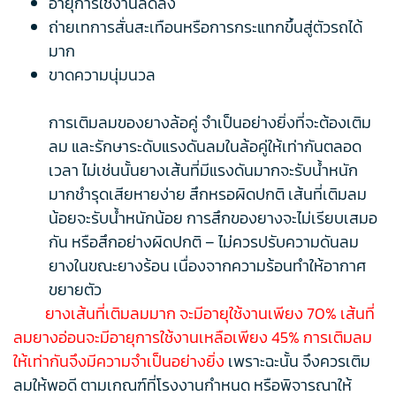
อายุการใช้งานลดลง
ถ่ายเทการสั่นสะเทือนหรือการกระแทกขึ้นสู่ตัวรถได้
มาก
ขาดความนุ่มนวล
การเติมลมของยางล้อคู่ จำเป็นอย่างยิ่งที่จะต้องเติม
ลม และรักษาระดับแรงดันลมในล้อคู่ให้เท่ากันตลอด
เวลา ไม่เช่นนั้นยางเส้นที่มีแรงดันมากจะรับน้ำหนัก
มากชำรุดเสียหายง่าย สึกหรอผิดปกติ เส้นที่เติมลม
น้อยจะรับน้ำหนักน้อย การสึกของยางจะไม่เรียบเสมอ
กัน หรือสึกอย่างผิดปกติ – ไม่ควรปรับความดันลม
ยางในขณะยางร้อน เนื่องจากความร้อนทำให้อากาศ
ขยายตัว
ยางเส้นที่เติมลมมาก จะมีอายุใช้งานเพียง 70%
เส้นที่
ลมยางอ่อนจะมีอายุการใช้งานเหลือเพียง 45%
การเติมลม
ให้เท่ากันจึงมีความจำเป็นอย่างยิ่ง
เพราะฉะนั้น จึงควรเติม
ลมให้พอดี ตามเกณฑ์ที่โรงงานกำหนด หรือพิจารณาให้