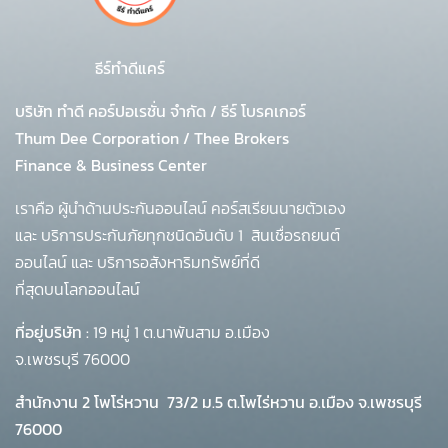
ธีร์ทำดีแคร์
บริษัท ทำดี คอร์ปอเรชั่น จำกัด
/
ธีร์ โบรคเกอร์
Thum Dee Corporation / Thee Brokers
Finance & Business Center
เราคือ ผู้นำด้านประกันออนไลน์ คอร์สเรียนนายตัวเอง
และ บริการประกันภัยทุกชนิดอันดับ 1
สินเชื่อรถยนต์
ออนไลน์ และ บริการอสังหาริมทรัพย์ที่ดี
ที่สุดบนโลกออนไลน์
ที่อยู่บริษัท :
19 หมู่ 1 ต.นาพันสาม อ.เมือง
จ.เพชรบุรี 76000
สำนักงาน 2 โพโร่หวาน
73/2 ม.5 ต.โพไร่หวาน อ.เมือง จ.เพชรบุรี
76000