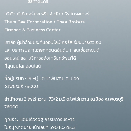
ธีร์ทำดีแคร์
บริษัท ทำดี คอร์ปอเรชั่น จำกัด
/
ธีร์ โบรคเกอร์
Thum Dee Corporation / Thee Brokers
Finance & Business Center
เราคือ ผู้นำด้านประกันออนไลน์ คอร์สเรียนนายตัวเอง
และ บริการประกันภัยทุกชนิดอันดับ 1
สินเชื่อรถยนต์
ออนไลน์ และ บริการอสังหาริมทรัพย์ที่ดี
ที่สุดบนโลกออนไลน์
ที่อยู่บริษัท :
19 หมู่ 1 ต.นาพันสาม อ.เมือง
จ.เพชรบุรี 76000
สำนักงาน 2 โพโร่หวาน
73/2 ม.5 ต.โพไร่หวาน อ.เมือง จ.เพชรบุรี
76000
คุณธีระ แต้มเรืองอิฐ กรรมการบริหาร
ใบอนุญาตนายหน้าเลขที่ 5904022863