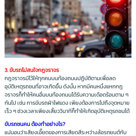
3. ขับรถไม่สนใจกฎจราจร
กฎจราจรมีไว้ให้ทุกคนบนท้องถนนปฏิบัติตามเพื่อลด
อุบัติเหตุรถชนที่อาจเกิดขึ้น ดังนั้น หากมีคนหนึ่งแหกกฎ
จราจรก็ทำให้คนอื่นบนท้องถนนได้รับความเดือดร้อนตาม ๆ
กันไป เช่น การขับรถฝ่าไฟแดง เพียงต้องการไปถึงจุดหมาย
เร็ว ๆ ช่วงเวลาเพียงเสี้ยววินาทีก็ทำให้เกิดอุบัติเหตุรถชนได้
ขับรถชนคน ต้องทำอย่างไร?
แน่นอนว่าเสียงเอี๊ยดของการเสียดสีระหว่างล้อรถยนต์กับ