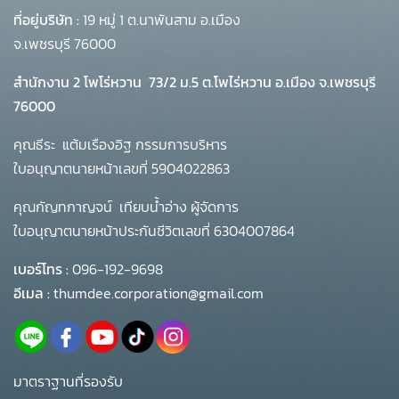
ที่อยู่บริษัท :
19 หมู่ 1 ต.นาพันสาม อ.เมือง
จ.เพชรบุรี 76000
สำนักงาน 2 โพโร่หวาน
73/2 ม.5 ต.โพไร่หวาน อ.เมือง จ.เพชรบุรี
76000
คุณธีระ แต้มเรืองอิฐ กรรมการบริหาร
ใบอนุญาตนายหน้าเลขที่ 5904022863
คุณกัญทกาญจน์ เทียบน้ำอ่าง ผู้จัดการ
ใบอนุญาตนายหน้าประกันชีวิตเลขที่ 6304007864
เบอร์โทร :
096-192-9698
อีเมล :
thumdee.corporation@gmail.com
มาตราฐานที่รองรับ