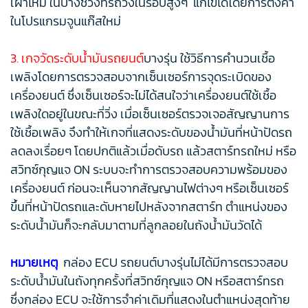
เผาไหม้ ในบางช่วงที่รถวิ่งในรอบสูงๆ แก้ไขได้โดยการตั้งค่า
ในโปรแกรมจูนแก๊สใหม่
3. เกจวัดระดับน้ำมันรถยนต์
บางรุ่น ใช้วิธีการคำนวนเชื้อ
เพลิงโดยการตรวจสอบจากเซ็นเซอร์การจุดระเบิดของ
เครื่องยนต์ ซึ่งเซ็นเซอร์จะไม่ได้สนใจว่าเครื่องยนต์ใช้เชื้อ
เพลิงใดอยู่ในขณะที่วิ่ง เมื่อเซ็นเซอร์ตรวจเจอสัญญานการ
ใช้เชื้อเพลิง จึงทำให้เกจที่แสดงระดับของน้ำมันที่หน้าปัดรถ
ลดลงเรื่อยๆ โดยปกติแล้วเมื่อดับรถ แล้วสตาร์ทรถใหม่ หรือ
สวิทซ์กุญแจ ON ระบบจะทำการตรวจสอบความพร้อมของ
เครื่องยนต์ ก่อนจะเห็นจากสัญญานไฟต่างๆ หรือเซ็นเซอร์
ขึ้นที่หน้าปัดรถและดับหายไปหลังจากสตาร์ท ตำแหน่งของ
ระดับน้ำมันก็จะกลับมาตามที่ลูกลอยในถังน้ำมันวัดได้
หมายเหตุ
กล่อง ECU รถยนต์บางรุ่นไม่ได้มีการตรวจสอบ
ระดับน้ำมันในถังทุกครั้งที่สวิทซ์กุญแจ ON หรือสตาร์ทรถ
ซึ่งกล่อง ECU จะใช้การจำค่าเดิมที่แสดงในตำแหน่งสุดท้าย