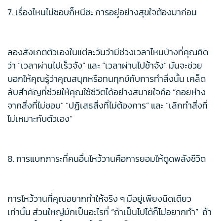
7. เรื่องไหนไม่ชอบก็หนีซะ การอยู่อย่างสุขใจต้องมาก่อน
ลองสังเกตตัวเองในแต่ละวันว่ามีช่วงเวลาไหนบ้างที่คุณคิด
ว่า “เวลาผ่านไปเร็วจัง” และ “เวลาผ่านไปช้าจัง” มันจะช่วย
บอกให้คุณรู้ว่าคุณสนุกหรือทนทุกข์กับการทำสิ่งนั้น เคล็ด
ลับสำคัญที่ช่วยให้คุณใช้ชีวิตได้อย่างสบายใจคือ “ถอยห่าง
จากสิ่งที่ไม่ชอบ” “ปฏิเสธสิ่งที่ไม่ต้องการ” และ “เลิกทำสิ่งที่
ไม่เหมาะกับตัวเอง”
8. การแบกภาระที่คนอื่นไหว้วานคือการยอมให้ดูดพลังชีวิต
การไหว้วานที่คุณอยากทำให้จริง ๆ มีอยู่เพียงนิดเดียว
เท่านั้น ส่วนใหญ่มักเป็นอะไรที่ “ถ้าเป็นไปได้ก็ไม่อยากทำ” ถ้า