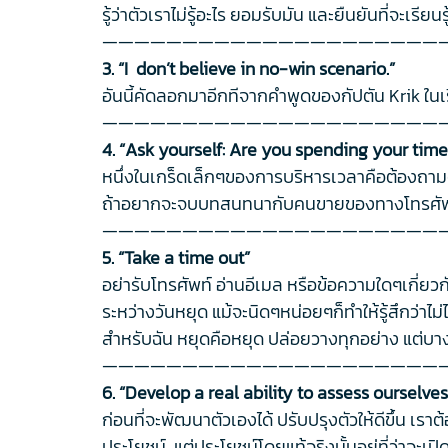
รู้ว่าตัวเราไม่รู้อะไร ยอมรับมัน และยืนยันที่จะเรียนร
—————————————————————
3. “I don’t believe in no-win scenario.”
อันนี้คัดลอกมาอีกทีจากคำพูดของกัปตัน Krik ในเร
—————————————————————
4. “Ask yourself: Are you spending your time
หนึ่งในเกร็ดเล็กๆของการบริหารเวลาคือต้องถามตัวเอ
ถ้าอยากจะจบบทสนทนากับคนขายของทางโทรศัพท์เร
—————————————————————
5. “Take a time out”
อย่ารับโทรศัพท์ อ่านอีเมล หรือข้อความใดๆเกี่ยวก
ระหว่างวันหยุด แม้จะนิดๆหน่อยๆก็ทำให้รู้สึกว่า
สำหรับฉัน หยุดคือหยุด ปล่อยวางทุกอย่าง แต่บางค
—————————————————————
6. “Develop a real ability to assess oursel
ก่อนที่จะพัฒนาตัวเองได้ ปรับปรุงตัวให้ดีขึ้น เราต
ประโยชน์ แต่ประโยชน์โดยแท้จริงนั้นอยู่ที่ว่าจะ