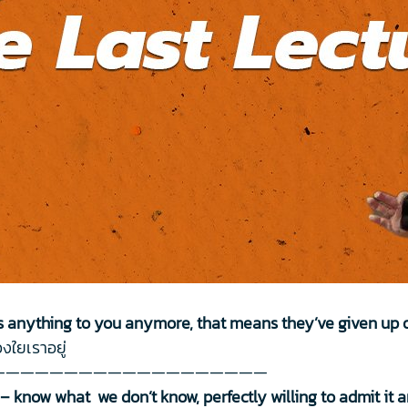
s anything to you anymore, that means they’ve given up 
วงใยเราอยู่
———————————————————
 – know what we don’t know, perfectly willing to admit it 