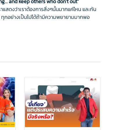
ng… and keep others who don’t out”
เราแสดงว่าเราต้องการสิ่งๆนั้นมากแค่ไหน และกัน
โลก ทุกอย่างเป็นไปได้ถ้ามีความพยายามมากพอ