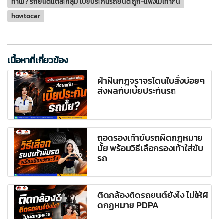
ทำไม? รถยนต์แต่ละกลุ่ม เบี้ยประกันรถยนต์ ถูก-แพงไม่เท่ากัน
howtocar
เนื้อหาที่เกี่ยวข้อง
ฝ่าฝืนกฎจราจรโดนใบสั่งบ่อยๆ
ส่งผลกับเบี้ยประกันรถ
ถอดรองเท้าขับรถผิดกฎหมาย
มั้ย พร้อมวิธีเลือกรองเท้าใส่ขับ
รถ
ติดกล้องติดรถยนต์ยังไง ไม่ให้ผิ
ดกฏหมาย PDPA