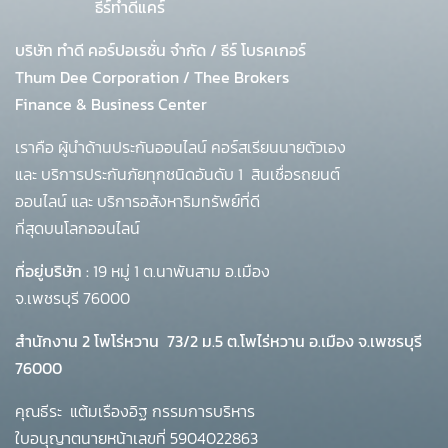
ธีร์ทำดีแคร์
บริษัท ทำดี คอร์ปอเรชั่น จำกัด
/
ธีร์ โบรคเกอร์
Thum Dee Corporation / Thee Brokers
Finance & Business Center
เราคือ ผู้นำด้านประกันออนไลน์ คอร์สเรียนนายตัวเอง
และ บริการประกันภัยทุกชนิดอันดับ 1
สินเชื่อรถยนต์
ออนไลน์ และ บริการอสังหาริมทรัพย์ที่ดี
ที่สุดบนโลกออนไลน์
ที่อยู่บริษัท :
19 หมู่ 1 ต.นาพันสาม อ.เมือง
จ.เพชรบุรี 76000
สำนักงาน 2 โพโร่หวาน
73/2 ม.5 ต.โพไร่หวาน อ.เมือง จ.เพชรบุรี
76000
คุณธีระ แต้มเรืองอิฐ กรรมการบริหาร
ใบอนุญาตนายหน้าเลขที่ 5904022863