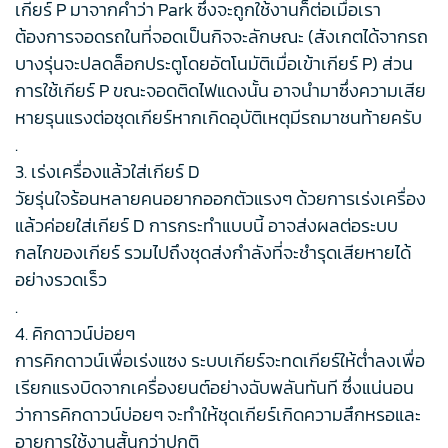
เกียร์ P มาจากคำว่า Park ซึ่งจะถูกใช้งานก็ต่อเมื่อเรา
ต้องการจอดรถในที่จอดเป็นกิจจะลักษณะ (สังเกตได้จากรถ
บางรุ่นจะปลดล็อกประตูโดยอัตโนมัติเมื่อเข้าเกียร์ P) ส่วน
การใช้เกียร์ P ขณะจอดติดไฟแดงนั้น อาจนำมาซึ่งความเสีย
หายรุนแรงต่อชุดเกียร์หากเกิดอุบัติเหตุมีรถมาชนท้ายครับ
.
3. เร่งเครื่องแล้วใส่เกียร์ D
วัยรุ่นใจร้อนหลายคนอยากออกตัวแรงๆ ด้วยการเร่งเครื่อง
แล้วค่อยใส่เกียร์ D การกระทำแบบนี้ อาจส่งผลต่อระบบ
กลไกของเกียร์ รวมไปถึงชุดส่งกำลังที่จะชำรุดเสียหายได้
อย่างรวดเร็ว
.
4. คิกดาวน์บ่อยๆ
การคิกดาวน์เพื่อเร่งแซง ระบบเกียร์จะทดเกียร์ให้ต่ำลงเพื่อ
เรียกแรงบิดจากเครื่องยนต์อย่างฉับพลันทันที ซึ่งแน่นอน
ว่าการคิกดาวน์บ่อยๆ จะทำให้ชุดเกียร์เกิดความสึกหรอและ
อายุการใช้งานสั้นกว่าปกติ