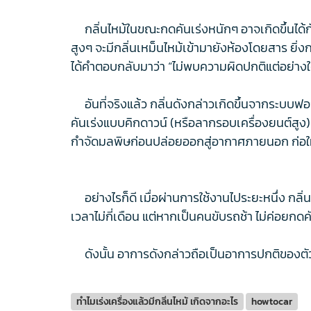
กลิ่นไหม้ในขณะกดคันเร่งหนักๆ อาจเกิดขึ้นได้กับร
สูงๆ จะมีกลิ่นเหม็นไหม้เข้ามายังห้องโดยสาร ยิ่งก
ได้คำตอบกลับมาว่า “ไม่พบความผิดปกติแต่อย่างใด
อันที่จริงแล้ว กลิ่นดังกล่าวเกิดขึ้นจากระบบฟอกไ
คันเร่งแบบคิกดาวน์ (หรือลากรอบเครื่องยนต์สูง
กำจัดมลพิษก่อนปล่อยออกสู่อากาศภายนอก ก่อให้
อย่างไรก็ดี เมื่อผ่านการใช้งานไประยะหนึ่ง กลิ่
เวลาไม่กี่เดือน แต่หากเป็นคนขับรถช้า ไม่ค่อยกด
ดังนั้น อาการดังกล่าวถือเป็นอาการปกติของตัวร
ทำไมเร่งเครื่องแล้วมีกลิ่นไหม้ เกิดจากอะไร
howtocar