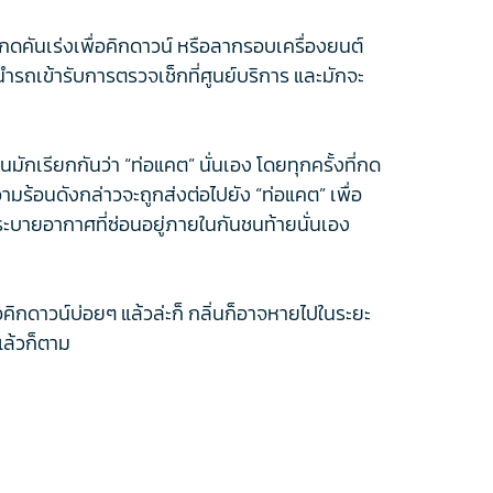
่กดคันเร่งเพื่อคิกดาวน์ หรือลากรอบเครื่องยนต์
้นนำรถเข้ารับการตรวจเช็กที่ศูนย์บริการ และมักจะ
มักเรียกกันว่า “ท่อแคต” นั่นเอง โดยทุกครั้งที่กด
ร้อนดังกล่าวจะถูกส่งต่อไปยัง “ท่อแคต” เพื่อ
ะบายอากาศที่ซ่อนอยู่ภายในกันชนท้ายนั่นเอง
อคิกดาวน์บ่อยๆ แล้วล่ะก็ กลิ่นก็อาจหายไปในระยะ
แล้วก็ตาม