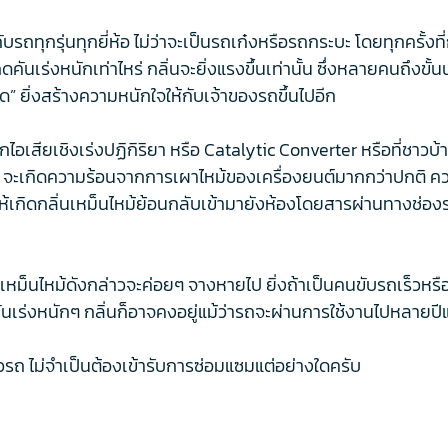
ถทุกรุ่นทุกยี่ห้อ ไม่ว่าจะเป็นรถเก๋งหรือรถกระบะ โดยทุกครั้งที
ดคันเร่งหนักเท่าไหร่ กลิ่นจะยิ่งแรงขึ้นเท่านั้น ซึ่งหลายคนถึงขั
” ยิ่งสร้างความหนักใจให้กับเจ้าของรถขึ้นไปอีก
อเสียเชิงเร่งปฏิกิริยา หรือ Catalytic Converter หรือที่ชาวบ้าน
) จะเกิดความร้อนจากการเผาไหม้ของเครื่องยนต์มากกว่าปกติ ความ
เกิดกลิ่นเหม็นไหม้ย้อนกลับเข้ามายังห้องโดยสารผ่านทางช่องร
นเหม็นไหม้ดังกล่าวจะค่อยๆ จางหายไป ยิ่งถ้าเป็นคนขับรถเร็วหรื
คันเร่งหนักๆ กลิ่นก็อาจคงอยู่แม้ว่ารถจะผ่านการใช้งานไปหลายปี
ถ ไม่จำเป็นต้องเข้ารับการซ่อมแซมแต่อย่างใดครับ