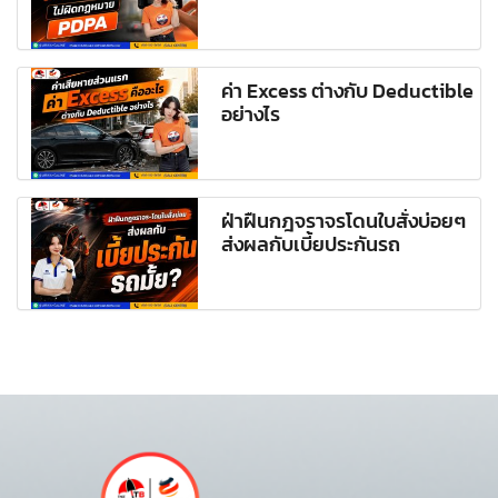
ค่า Excess ต่างกับ Deductible
อย่างไร
ฝ่าฝืนกฎจราจรโดนใบสั่งบ่อยๆ
ส่งผลกับเบี้ยประกันรถ