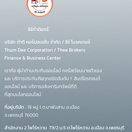
ธีร์ทำดีแคร์
บริษัท ทำดี คอร์ปอเรชั่น จำกัด
/
ธีร์ โบรคเกอร์
Thum Dee Corporation / Thee Brokers
Finance & Business Center
เราคือ ผู้นำด้านประกันออนไลน์ คอร์สเรียนนายตัวเอง
และ บริการประกันภัยทุกชนิดอันดับ 1
สินเชื่อรถยนต์
ออนไลน์ และ บริการอสังหาริมทรัพย์ที่ดี
ที่สุดบนโลกออนไลน์
ที่อยู่บริษัท :
19 หมู่ 1 ต.นาพันสาม อ.เมือง
จ.เพชรบุรี 76000
สำนักงาน 2 โพโร่หวาน
73/2 ม.5 ต.โพไร่หวาน อ.เมือง จ.เพชรบุรี