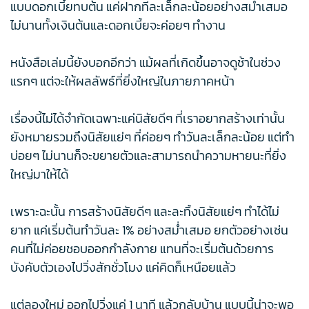
แบบดอกเบี้ยทบต้น แค่ฝากทีละเล็กละน้อยอย่างสม่ำเสมอ
ไม่นานทั้งเงินต้นและดอกเบี้ยจะค่อยๆ ทำงาน
หนังสือเล่มนี้ยังบอกอีกว่า แม้ผลที่เกิดขึ้นอาจดูช้าในช่วง
แรกๆ แต่จะให้ผลลัพธ์ที่ยิ่งใหญ่ในภายภาคหน้า
เรื่องนี้ไม่ได้จำกัดเฉพาะแค่นิสัยดีๆ ที่เราอยากสร้างเท่านั้น
ยังหมายรวมถึงนิสัยแย่ๆ ที่ค่อยๆ ทำวันละเล็กละน้อย แต่ทำ
บ่อยๆ ไม่นานก็จะขยายตัวและสามารถนำความหายนะที่ยิ่ง
ใหญ่มาให้ได้
เพราะฉะนั้น การสร้างนิสัยดีๆ และละทิ้งนิสัยแย่ๆ ทำได้ไม่
ยาก แค่เริ่มต้นทำวันละ 1% อย่างสม่ำเสมอ ยกตัวอย่างเช่น
คนที่ไม่ค่อยชอบออกกำลังกาย แทนที่จะเริ่มต้นด้วยการ
บังคับตัวเองไปวิ่งสักชั่วโมง แค่คิดก็เหนือยแล้ว
แต่ลองใหม่ ออกไปวิ่งแค่ 1 นาที แล้วกลับบ้าน แบบนี้น่าจะพอ