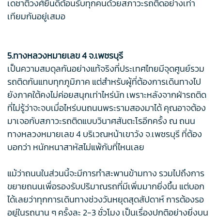
เดชาติวงศ์ยินดีต้อนรับทุกคนด้วยสภาวะรถติดอย่างเท่า
เทียมกันอยู่เสมอ
5.ทางหลวงหมายเลข 4 จ.เพชรบุรี
เป็นความสมดุลกันอย่างแท้จริงที่ประเทศไทยมีจุดศูนย์รวม
รถติดกันแทบทุกภูมิภาค แต่สำหรับผู้ที่ต้องการเดินทางไป
ยังภาคใต้คงไม่ค่อยสนุกเท่าไหร่นัก เพราะหลังจากฝ่ารถติด
ที่ไม่รู้ว่าจะจบเมื่อไหร่บนถนนพระรามสองมาได้ คุณอาจต้อง
มาเจอกับสภาวะรถติดแบบวินาศสันตะโรอีกครั้ง ณ ถนน
ทางหลวงหมายเลข 4 บริเวณหน้าเขาวัง จ.เพชรบุรี ที่ต้อง
บอกว่า หนักหนาสาหัสไม่แพ้กับที่ไหนเลย
แม้ว่าถนนในส่วนนี้จะมีการทำสะพานข้ามทาง รวมไปถึงการ
ขยายถนนเพื่อรองรับปริมาณรถที่มีเพิ่มมากยิ่งขึ้น แต่บอก
ได้เลยว่าทุกการเดินทางช่วงวันหยุดสุดสัปดาห์ การต้องรอ
อยู่ในรถนาน ๆ ครั้งละ 2-3 ชั่วโมง เป็นเรื่องปกติอย่างยิ่งบน