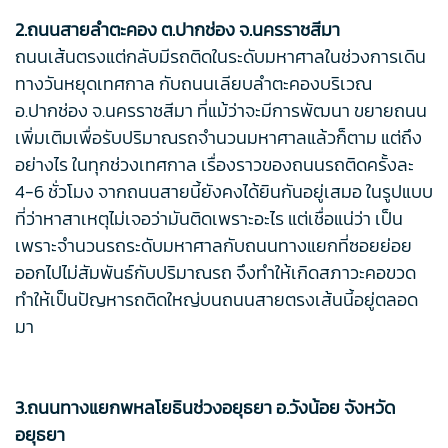
2.ถนนสายลำตะคอง ต.ปากช่อง จ.นครราชสีมา
ถนนเส้นตรงแต่กลับมีรถติดในระดับมหาศาลในช่วงการเดิน
ทางวันหยุดเทศกาล กับถนนเลียบลำตะคองบริเวณ
อ.ปากช่อง จ.นครราชสีมา ที่แม้ว่าจะมีการพัฒนา ขยายถนน
เพิ่มเติมเพื่อรับปริมาณรถจำนวนมหาศาลแล้วก็ตาม แต่ถึง
อย่างไร ในทุกช่วงเทศกาล เรื่องราวของถนนรถติดครั้งละ
4-6 ชั่วโมง จากถนนสายนี้ยังคงได้ยินกันอยู่เสมอ ในรูปแบบ
ที่ว่าหาสาเหตุไม่เจอว่ามันติดเพราะอะไร แต่เชื่อแน่ว่า เป็น
เพราะจำนวนรถระดับมหาศาลกับถนนทางแยกที่ซอยย่อย
ออกไปไม่สัมพันธ์กับปริมาณรถ จึงทำให้เกิดสภาวะคอขวด
ทำให้เป็นปัญหารถติดใหญ่บนถนนสายตรงเส้นนี้อยู่ตลอด
มา
3.ถนนทางแยกพหลโยธินช่วงอยุธยา อ.วังน้อย จังหวัด
อยุธยา