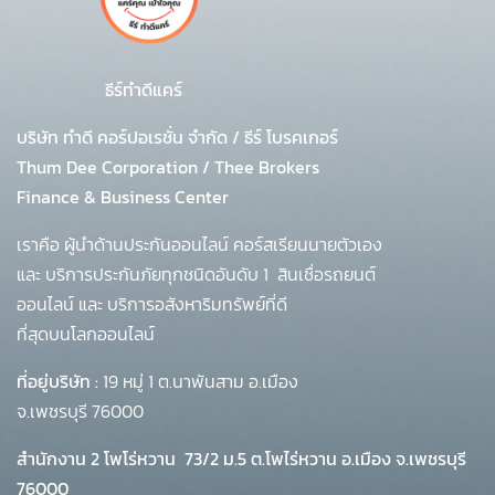
ธีร์ทำดีแคร์
บริษัท ทำดี คอร์ปอเรชั่น จำกัด
/
ธีร์ โบรคเกอร์
Thum Dee Corporation / Thee Brokers
Finance & Business Center
เราคือ ผู้นำด้านประกันออนไลน์ คอร์สเรียนนายตัวเอง
และ บริการประกันภัยทุกชนิดอันดับ 1
สินเชื่อรถยนต์
ออนไลน์ และ บริการอสังหาริมทรัพย์ที่ดี
ที่สุดบนโลกออนไลน์
ที่อยู่บริษัท :
19 หมู่ 1 ต.นาพันสาม อ.เมือง
จ.เพชรบุรี 76000
สำนักงาน 2 โพโร่หวาน
73/2 ม.5 ต.โพไร่หวาน อ.เมือง จ.เพชรบุรี
76000