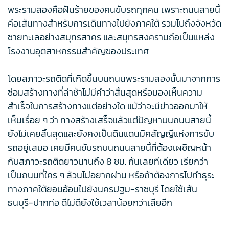
พระรามสองคือฝันร้ายของคนขับรถทุกคน เพราะถนนสายนี้
คือเส้นทางสำหรับการเดินทางไปยังภาคใต้ รวมไปถึงจังหวัด
ชายทะเลอย่างสมุทรสาคร และสมุทรสงครามถือเป็นแหล่ง
โรงงานอุตสาหกรรมสำคัญของประเทศ
โดยสภาวะรถติดที่เกิดขึ้นบนถนนพระรามสองนั้นมาจากการ
ซ่อมสร้างทางที่ล่าช้าไม่มีคำว่าสิ้นสุดหรือมองเห็นความ
สำเร็จในการสร้างทางแต่อย่างใด แม้ว่าจะมีข่าวออกมาให้
เห็นเรื่อย ๆ ว่า ทางสร้างเสร็จแล้วแต่ปัญหาบนถนนสายนี้
ยังไม่เคยสิ้นสุดและยังคงเป็นดินแดนมิคสัญญีแห่งการขับ
รถอยู่เสมอ เคยมีคนขับรถบนถนนสายนี้ที่ต้องเผชิญหน้า
กับสภาวะรถติดยาวนานถึง 8 ชม. กันเลยทีเดียว เรียกว่า
เป็นถนนที่ใคร ๆ ล้วนไม่อยากผ่าน หรือถ้าต้องการไปทำธุระ
ทางภาคใต้ยอมอ้อมไปยังนครปฐม-ราชบุรี โดยใช้เส้น
ธนบุรี-ปากท่อ ดีไม่ดียังใช้เวลาน้อยกว่าเสียอีก