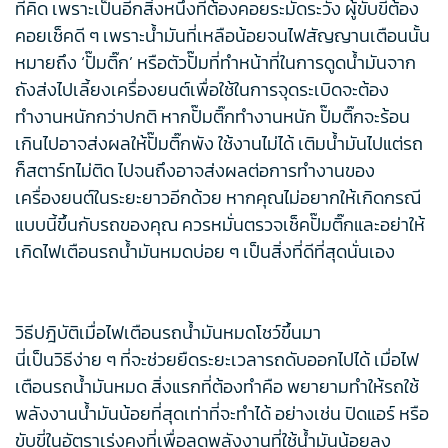
ที่คิด เพราะเป็นอีกสิ่งหนึ่งที่ต้องคอยระมัดระวัง ผู้ขับขี่ต้อง
คอยเช็คดี ๆ เพราะน้ำมันที่เหลือน้อยจนไฟสัญญานเตือนนั้น
หมายถึง ‘ปั๊มติ๊ก’ หรือตัวปั๊มที่ทำหน้าที่ในการดูดน้ำมันจาก
ถังส่งไปเลี้ยงเครื่องยนต์เพื่อใช้ในการจุดระเบิดจะต้อง
ทำงานหนักกว่าปกติ หากปั๊มติ๊กทำงานหนัก ปั๊มติ๊กจะร้อน
เกินไปอาจส่งผลให้ปั๊มติ๊กพัง ใช้งานไม่ได้ เติมน้ำมันไปแต่รถ
ก็สตาร์ทไม่ติด ไปจนถึงอาจส่งผลต่อการทำงานของ
เครื่องยนต์ในระยะยาวอีกด้วย หากคุณไม่อยากให้เกิดกรณี
แบบนี้ขึ้นกับรถของคุณ ควรหมั่นตรวจเช็คปั๊มติ๊กและอย่าให้
เกิดไฟเตือนรถน้ำมันหมดบ่อย ๆ เป็นสิ่งที่ดีที่สุดนั่นเอง
วิธีปฎิบัติเมื่อไฟเตือนรถน้ำมันหมดโชว์ขึ้นมา
นี่เป็นวิธีง่าย ๆ ที่จะช่วยยืดระยะเวลารถดับออกไปได้ เมื่อไฟ
เตือนรถน้ำมันหมด สิ่งแรกที่ต้องทำคือ พยายามทำให้รถใช้
พลังงานน้ำมันน้อยที่สุดเท่าที่จะทำได้ อย่างเช่น ปิดแอร์ หรือ
ขับขี่ในอัตราเร่งคงที่เพื่อลดพลังงานที่ใช้น้ำมันน้อยลง