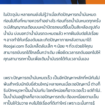
ในปัจจุบัน หลายคนยังไม่รู้ว่าเมื่อเกิดปัญหารถน้ำมันหมด
ก่อนไปถึงที่หมายควรทำอย่างไร ก่อนที่รถน้ำมันหมดทุกครั้ง
จะมีสัญญาณเตือนบนหน้าปัดรถยนต์ขึ้นเป็นสีเหลืองรูปถัง
น้ำมัน บ่งบอกว่าน้ำมันรถจะหมดแล้ว หากฝืนขับต่อไปเรื่อย
ๆ อาจทำให้เครื่องดับและเกิดปัญหาภายหลังตามมาได้
Roojai.com จึงมีเคล็ดลับเล็ก ๆ น้อย ๆ ที่จะช่วยให้คุณ
สามารถขับรถได้ไกลขึ้นกว่าเดิม เพื่อยืดเวลารถดับออกไปให้
คุณสามารถหาปั๊มเพื่อเติมน้ำมันรถได้ทันเวลานั่นเอง
เพราะปัญหารถน้ํามันหมดเร็ว เป็นอีกปัญหาหลักที่หนีกันไม่
พ้นสำหรับนักขับขี่ส่วนใหญ่ หลายคนเมื่อเจอปัญหานี้ ต่างก็
รีบปักหมุดหาปั๊มน้ำมันกัน โชคดีหน่อยก็อาจเจอเร็ว แต่ถ้าไม่..
ปั๊มน้ำมันอยู่ไกลก็อาจเจอปัญหารถดับ ต้องเหนื่อยตามเข็น
หาปั๊มให้วุ่นวาย คงไม่ใช่เรื่องที่ดีเท่าไหร่ เพราะฉะนั้นการรู้