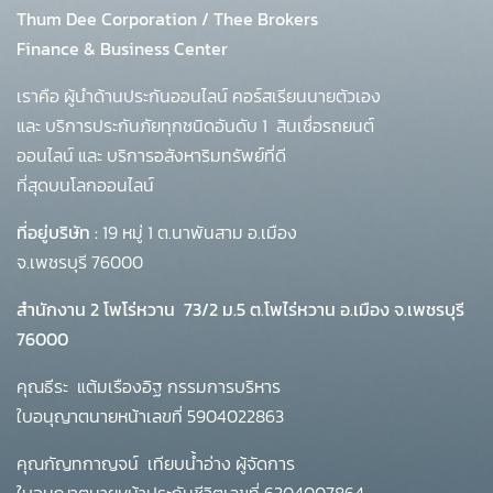
Thum Dee Corporation / Thee Brokers
Finance & Business Center
เราคือ ผู้นำด้านประกันออนไลน์ คอร์สเรียนนายตัวเอง
และ บริการประกันภัยทุกชนิดอันดับ 1
สินเชื่อรถยนต์
ออนไลน์ และ บริการอสังหาริมทรัพย์ที่ดี
ที่สุดบนโลกออนไลน์
ที่อยู่บริษัท :
19 หมู่ 1 ต.นาพันสาม อ.เมือง
จ.เพชรบุรี 76000
สำนักงาน 2 โพโร่หวาน
73/2 ม.5 ต.โพไร่หวาน อ.เมือง จ.เพชรบุรี
76000
คุณธีระ แต้มเรืองอิฐ กรรมการบริหาร
ใบอนุญาตนายหน้าเลขที่ 5904022863
คุณกัญทกาญจน์ เทียบน้ำอ่าง ผู้จัดการ
ใบอนุญาตนายหน้าประกันชีวิตเลขที่ 6304007864