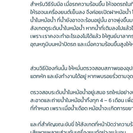
สำหรับวิธีรับมือ เมื่อรถความร้อนขึ้น ให้จอดรถใ
ให้รอจนเครื่องยนต์เย็นลง จึงค่อยเปิดฝาหม้อน้ำ โ
น้ำในหม้อน้ำ ที่น้ำยังอาจจะร้อนอยู่นั้น อาจพุ่งข
สังเกตดูระดับน้ำในหม้อน้ำ หากน้ำที่เติมลงไปแล้
เพราะเราคงจะทำอะไรเองไม่ได้แล้ว ให้ศูนย์มาลากรถไ
อุณหภูมิบนหน้าปัดรถ และเมื่อความร้อนขึ้นสูงใ
ส่วนวิธีป้องกันนั้น ให้หมั่นตรวจสอบสภาพของอุ
แตกหัก และยังทำงานได้อยู่ หากพบรอยรั่วตามจุดต่า
ตรวจสอบระดับน้ำในหม้อน้ำอยู่เสมอ รถใหม่อย่างน้อ
สะอาดและถ่ายน้ำในหม้อน้ำทิ้งทุก 4 – 6 เดือน เ
ที่กำหนด เพราะเมื่อน้ำเดือด หม้อน้ำจะเกิดการขย
และที่สำคัญขณะขับขี่ ให้สังเกตที่หน้าปัดว่าความร้
เสียหายหลายส่วนกับเครื่องยนต์อย่างแน่นอน