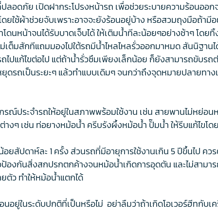
นที่ปลอดภัย เปิดฝากระโปรงหน้ารถ เพื่อช่วยระบายความร้อนออกจาก
ดยใช้ผ้าช่วยจับเพราะอาจจะยังร้อนอยู่บ้าง หรือสวมถุงมือถ้ามีอย
ึ้นมาโดนหน้าจนได้รับบาดเจ็บได้ ให้เติมน้ำทีละน้อยๆอย่างช้าๆ โดย
วไม่เต็มสักทีแถมมองไปใต้รถมีน้ำไหลไหลรั่วออกมาหมด สันนิฐานได
ปแก้ไขต่อไป แต่ถ้าน้ำรั่วซึมเพียงเล็กน้อย ก็ยังสามารถขับรถต่อไ
ห้หยุดรถเป็นระยะๆ แล้วทำแบบเดิมๆ จนกว่าถึงจุดหมายปลายทางแ
ปกรณ์ประจำรถให้อยู่ในสภาพพร้อมใช้งาน เช่น สายพานไม่หย่อนห
งๆ เช่น ท่อยางหม้อน้ำ ครีบรังผึ้งหม้อน้ำ ปั๊มน้ำ ให้รีบแก้ไขโด
ยสัปดาห์ละ 1 ครั้ง ส่วนรถที่มีอายุการใช้งานเกิน 5 ปีขึ้นไป ควร
พื่อป้องกันสิ่งสกปรกตกค้างจนหม้อน้ำเกิดการอุดตัน และไม่สามาร
ายตัว ทำให้หม้อน้ำแตกได้
อนอยู่ในระดับปกติที่เป็นหรือไม่ อย่าลืมว่าถ้าเกิดโอเวอร์ฮีทกับเ