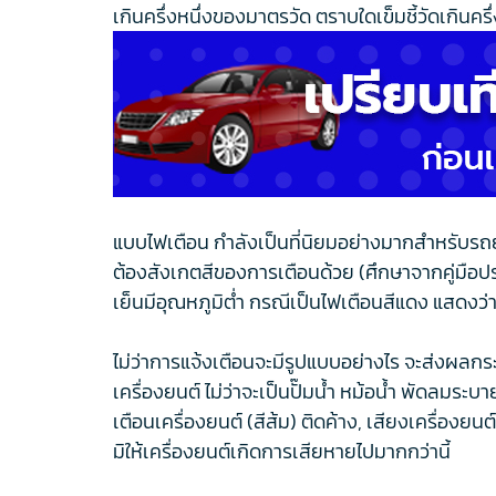
เกินครึ่งหนึ่งของมาตรวัด ตราบใดเข็มชี้วัดเกินครึ
แบบไฟเตือน กำลังเป็นที่นิยมอย่างมากสำหรับรถยนต
ต้องสังเกตสีของการเตือนด้วย (ศึกษาจากคู่มือประ
เย็นมีอุณหภูมิต่ำ กรณีเป็นไฟเตือนสีแดง แสดงว่า
ไม่ว่าการแจ้งเตือนจะมีรูปแบบอย่างไร จะส่งผลกระ
เครื่องยนต์ ไม่ว่าจะเป็นปั๊มน้ำ หม้อน้ำ พัดลมระ
เตือนเครื่องยนต์ (สีส้ม) ติดค้าง, เสียงเครื่อง
มิให้เครื่องยนต์เกิดการเสียหายไปมากกว่านี้