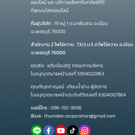
ออนไลน์ และ บริการอสังหาริมทรัพย์ที่ดี
ที่สุดบนโลกออนไลน์
ที่อยู่บริษัท :
19 หมู่ 1 ต.นาพันสาม อ.เมือง
จ.เพชรบุรี 76000
สำนักงาน 2 โพโร่หวาน
73/2 ม.5 ต.โพไร่หวาน อ.เมือง
จ.เพชรบุรี 76000
คุณธีระ แต้มเรืองอิฐ กรรมการบริหาร
ใบอนุญาตนายหน้าเลขที่ 5904022863
คุณกัญทกาญจน์ เทียบน้ำอ่าง ผู้จัดการ
ใบอนุญาตนายหน้าประกันชีวิตเลขที่ 6304007864
เบอร์โทร :
096-192-9698
อีเมล :
thumdee.corporation@gmail.com