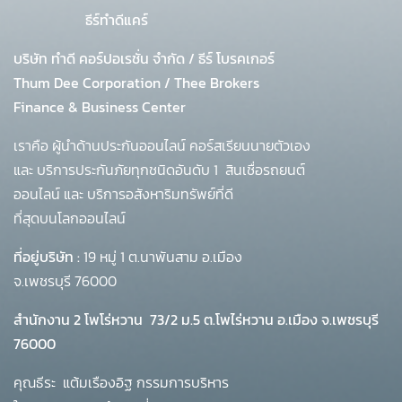
ธีร์ทำดีแคร์
บริษัท ทำดี คอร์ปอเรชั่น จำกัด
/
ธีร์ โบรคเกอร์
Thum Dee Corporation / Thee Brokers
Finance & Business Center
เราคือ ผู้นำด้านประกันออนไลน์ คอร์สเรียนนายตัวเอง
และ บริการประกันภัยทุกชนิดอันดับ 1
สินเชื่อรถยนต์
ออนไลน์ และ บริการอสังหาริมทรัพย์ที่ดี
ที่สุดบนโลกออนไลน์
ที่อยู่บริษัท :
19 หมู่ 1 ต.นาพันสาม อ.เมือง
จ.เพชรบุรี 76000
สำนักงาน 2 โพโร่หวาน
73/2 ม.5 ต.โพไร่หวาน อ.เมือง จ.เพชรบุรี
76000
คุณธีระ แต้มเรืองอิฐ กรรมการบริหาร