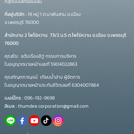
ที่สุดบนโลกออนไลน์
ที่อยู่บริษัท :
19 หมู่ 1 ต.นาพันสาม อ.เมือง
จ.เพชรบุรี 76000
สำนักงาน 2 โพโร่หวาน
73/2 ม.5 ต.โพไร่หวาน อ.เมือง จ.เพชรบุรี
76000
คุณธีระ แต้มเรืองอิฐ กรรมการบริหาร
ใบอนุญาตนายหน้าเลขที่ 5904022863
คุณกัญทกาญจน์ เทียบน้ำอ่าง ผู้จัดการ
ใบอนุญาตนายหน้าประกันชีวิตเลขที่ 6304007864
เบอร์โทร :
096-192-9698
อีเมล :
thumdee.corporation@gmail.com