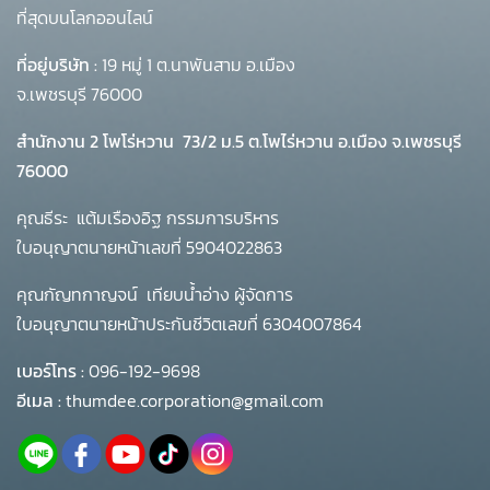
ที่สุดบนโลกออนไลน์
ที่อยู่บริษัท :
19 หมู่ 1 ต.นาพันสาม อ.เมือง
จ.เพชรบุรี 76000
สำนักงาน 2 โพโร่หวาน
73/2 ม.5 ต.โพไร่หวาน อ.เมือง จ.เพชรบุรี
76000
คุณธีระ แต้มเรืองอิฐ กรรมการบริหาร
ใบอนุญาตนายหน้าเลขที่ 5904022863
คุณกัญทกาญจน์ เทียบน้ำอ่าง ผู้จัดการ
ใบอนุญาตนายหน้าประกันชีวิตเลขที่ 6304007864
เบอร์โทร :
096-192-9698
อีเมล :
thumdee.corporation@gmail.com