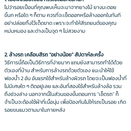
ไม่ว่ารอยเปื้อนที่คุณพบเห็นจะมาจากยางไม้ ยางมะตอย
ขี้นก หรือใด ๆ ก็ตาม ควรที่จะเช็ดออกหรือล้างออกในทันที
อย่าปล่อยทิ้งไว้เด็ดขาด เพราะจะทำให้สีรถยนต์ของคุณ
หม่นหมอง และด่างเป็นจุด ๆ ไม่สวยงาม
2. ล้างรถ เคลือบสีรถ “อย่างน้อย” สัปดาห์ละครั้ง
วิธีการนี้ถือเป็นวิธีการที่ง่ายมาก แถมยังสามารถทำได้ด้วย
ตัวเองที่บ้าน สำหรับการล้างรถด้วยตัวเอง แนะนำให้ใช้
ฟองน้ำ 2 อัน อันแรกใช้สำหรับล้างผิวรถ โดยจะเป็นฟองน้ำที่
ไม่มีเศษใด ๆ ติดอยู่เลย และอันที่สองใช้สำหรับล้างล้อ รวม
ถึงช่วงล่าง นอกจากนี้ในส่วนของขั้นตอนการ “เช็ดรถ” ก็
จำเป็นจะต้องใช้ผ้าที่เนื้อนุ่ม เพื่อป้องกันไม่ให้รถเป็นรอย เกิด
รอยขนแมวตามมาในภายหลัง