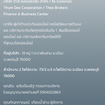
บริษัท ทำดี คอร์ปอเรชั่น จำกัด
/
ธีร์ โบรคเกอร์
Thum Dee Corporation / Thee Brokers
Finance & Business Center
เราคือ ผู้นำด้านประกันออนไลน์ คอร์สเรียนนายตัวเอง
และ บริการประกันภัยทุกชนิดอันดับ 1
สินเชื่อรถยนต์
ออนไลน์ และ บริการอสังหาริมทรัพย์ที่ดี
ที่สุดบนโลกออนไลน์
ที่อยู่บริษัท :
19 หมู่ 1 ต.นาพันสาม อ.เมือง
จ.เพชรบุรี 76000
สำนักงาน 2 โพโร่หวาน
73/2 ม.5 ต.โพไร่หวาน อ.เมือง จ.เพชรบุรี
76000
คุณธีระ แต้มเรืองอิฐ กรรมการบริหาร
ใบอนุญาตนายหน้าเลขที่ 5904022863
คุณกัญทกาญจน์ เทียบน้ำอ่าง ผู้จัดการ