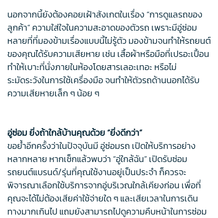
นอกจากนี้ยังต้องคอยเฝ้าสังเกตในเรื่อง “การดูแลรถของ
ลูกค้า” ความใส่ใจในความสะอาดของตัวรถ เพราะมีอู่ซ่อม
หลายที่ที่มองข้ามเรื่องแบบนี้ไม่รู้ตัว มองข้ามจนทำให้รถยนต์
ของคุณได้รับความเสียหาย เช่น เสื้อผ้าหรือมือที่เปรอะเปื้อน
ทำให้เบาะที่นั่งภายในห้องโดยสารเลอะเทอะ หรือไม่
ระมัดระวังในการใช้เครื่องมือ จนทำให้ตัวรถด้านนอกได้รับ
ความเสียหายเล็ก ๆ น้อย ๆ
อู่ซ่อม ยิ่งถ้าใกล้บ้านคุณด้วย “ยิ่งดีกว่า”
ขอย้ำอีกครั้งว่าในปัจจุบันมี อู่ซ่อมรถ เปิดให้บริการอย่าง
หลากหลาย หากเช็กแล้วพบว่า “อู่ใกล้ฉัน” เปิดรับซ่อม
รถยนต์แบรนด์/รุ่นที่คุณใช้งานอยู่เป็นประจำ ก็ควรจะ
พิจารณาเลือกใช้บริการจากอู่บริเวณใกล้เคียงก่อน เพื่อที่
คุณจะได้ไม่ต้องเสียค่าใช้จ่ายใด ๆ และเสียเวลาในการเดิน
ทางมากเกินไป แถมยังสามารถไปดูความคืบหน้าในการซ่อม