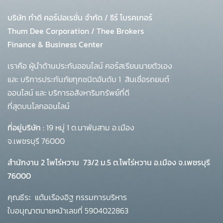
บริษัท ทำดี คอร์ปอเรชั่น จำกัด
/
ธีร์ โบรคเกอร์
Thum Dee Corporation / Thee Brokers
Finance & Business Center
เราคือ ผู้นำด้านประกันออนไลน์ คอร์สเรียนนายตัวเอง
และ บริการประกันภัยทุกชนิดอันดับ 1
สินเชื่อรถยนต์
ออนไลน์ และ บริการอสังหาริมทรัพย์ที่ดี
ที่สุดบนโลกออนไลน์
ที่อยู่บริษัท :
19 หมู่ 1 ต.นาพันสาม อ.เมือง
จ.เพชรบุรี 76000
สำนักงาน 2 โพโร่หวาน
73/2 ม.5 ต.โพไร่หวาน อ.เมือง จ.เพชรบุรี
76000
คุณธีระ แต้มเรืองอิฐ กรรมการบริหาร
ใบอนุญาตนายหน้าเลขที่ 5904022863