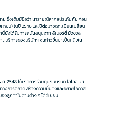
ย ซึ่งเดิมมีชื่อว่า นารายณ์สากลประกันภัย ก่อน
มหาชน) ในปี 2546 และปีต่อมาจดทะเบียนเปลี่ยน
ี้ยังได้รับการสนันสนุนจาก ลิเบอร์ตี้ มิวชวล
นงานบริการของบริษัทฯ จนก้าวขึ้นมาเป็นหนึ่งใน
.ศ. 2548 ได้เกิดการร่วมทุนกับบริษัท ไอโออิ นิซ
ักยภาพทางการตลาด สร้างความมั่นคงและขยายโอกาส
ูกค้าในด้านต่าง ๆ ได้ดีเยี่ยม