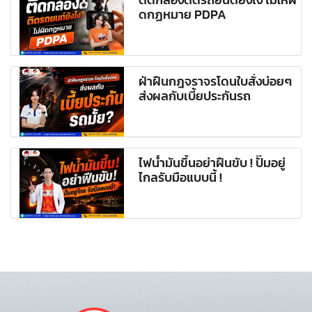
ดกฏหมาย PDPA
ฝ่าฝืนกฎจราจรโดนใบสั่งบ่อยๆ
ส่งผลกับเบี้ยประกันรถ
ไฟน้ำมันขึ้นอย่าฝืนขับ ! ปั๊มอยู่
ไกลรับมือแบบนี้ !