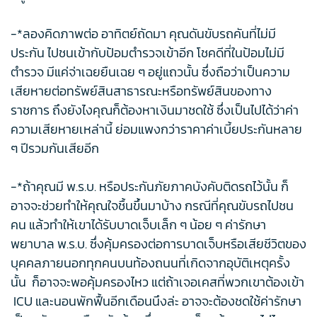
-*ลองคิดภาพต่อ อาทิตย์ถัดมา คุณดันขับรถคันที่ไม่มี
ประกัน ไปชนเข้ากับป้อมตำรวจเข้าอีก โชคดีที่ในป้อมไม่มี
ตำรวจ มีแค่จ่าเฉยยืนเฉย ๆ อยู่แถวนั้น ซึ่งถือว่าเป็นความ
เสียหายต่อทรัพย์สินสาธารณะหรือทรัพย์สินของทาง
ราชการ ถึงยังไงคุณก็ต้องหาเงินมาชดใช้ ซึ่งเป็นไปได้ว่าค่า
ความเสียหายเหล่านี้ ย่อมแพงกว่าราคาค่าเบี้ยประกันหลาย
ๆ ปีรวมกันเสียอีก
-*ถ้าคุณมี พ.ร.บ. หรือประกันภัยภาคบังคับติดรถไว้นั้น ก็
อาจจะช่วยทำให้คุณใจชื้นขึ้นมาบ้าง กรณีที่คุณขับรถไปชน
คน แล้วทำให้เขาได้รับบาดเจ็บเล็ก ๆ น้อย ๆ ค่ารักษา
พยาบาล พ.ร.บ. ซึ่งคุ้มครองต่อการบาดเจ็บหรือเสียชีวิตของ
บุคคลภายนอกทุกคนบนท้องถนนที่เกิดจากอุบัติเหตุครั้ง
นั้น ก็อาจจะพอคุ้มครองไหว แต่ถ้าเจอเคสที่พวกเขาต้องเข้า
ICU และนอนพักฟื้นอีกเดือนนึงล่ะ อาจจะต้องชดใช้ค่ารักษา