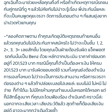
ฉุกเฉินก็จะมาช่วยเหลือคุณถึงที่ หรือถ้าเกิดเหตุการณ์รถชน
กับคู่กรณีที่ดู ๆ แล้วไม่คัยกันไม่น่าจะรู้เรื่อง พี่ประกันนี่แหละ
ที่จะเป็นคนพูดคุยเจรจา จัดการขั้นตอนต่าง ๆ ที่แสนยุ่งยาก
น่าปวดหัวแทนคุณ
-*ลองคิดภาพตาม ถ้าคุณเกิดอุบัติเหตุรถชนท้ายคนอื่น
แล้วรถคุณดันไม่มีประกันภาคสมัครใจ ไม่ว่าจะเป็นชั้น 1, 2,
2+, 3, 3+ เลยสักชั้น โดยคุณเป็นฝ่ายต้องรับผิด แจ็คพอต!
รถคันนั้นเป็น Benz ด้วย หลักจากประเมิน ราคาค่าซ่อมตก
อยู่ที่ 201,523 บาท กรณีนี้คุณก็จำเป็นต้องหาเงิน ให้ครบ
201,523 บาท มารับผิดชอบชดใช้ รวมทั้งคุณยังต้องดำเนิน
การเองทั้งหมด ไม่ว่าจะเป็นการประสานงาน หรือการเจรจา
ต่อรองต่าง ๆ แล้วถ้าปล่อยเบลอไปเลยล่ะ แบบไม่มี ไม่หนี ไม่
จ่าย ก็ทำได้นะ ไม่มีใครห้ามคุณทำแบบนั้นหรอกได้หรอก แต่
ก็มีสิทธิ์สูงมาก ที่คุณจะโดนฟ้องร้อง ดำเนินคดี คราวนี้ล่ะ
นอกจากจะเสียเวลา เสียประวัติแล้ว สุดท้ายก็ต้องเสียเงิน
อยู่ดี อาจจะมากกว่าเดิมด้วยซ้ำ