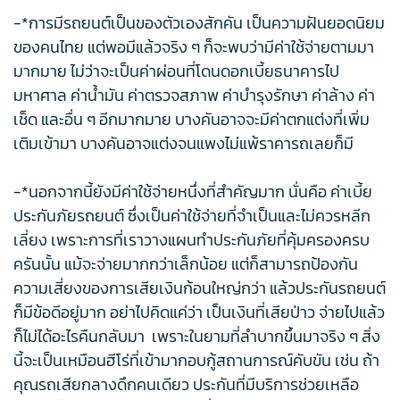
-*การมีรถยนต์เป็นของตัวเองสักคัน เป็นความฝันยอดนิยม
ของคนไทย แต่พอมีแล้วจริง ๆ ก็จะพบว่ามีค่าใช้จ่ายตามมา
มากมาย ไม่ว่าจะเป็นค่าผ่อนที่โดนดอกเบี้ยธนาคารไป
มหาศาล ค่าน้ำมัน ค่าตรวจสภาพ ค่าบำรุงรักษา ค่าล้าง ค่า
เช็ด และอื่น ๆ อีกมากมาย บางคันอาจจะมีค่าตกแต่งที่เพิ่ม
เติมเข้ามา บางคันอาจแต่งจนแพงไม่แพ้ราคารถเลยก็มี
-*นอกจากนี้ยังมีค่าใช้จ่ายหนึ่งที่สำคัญมาก นั่นคือ ค่าเบี้ย
ประกันภัยรถยนต์ ซึ่งเป็นค่าใช้จ่ายที่จำเป็นและไม่ควรหลีก
เลี่ยง เพราะการที่เราวางแผนทำประกันภัยที่คุ้มครองครบ
ครันนั้น แม้จะจ่ายมากกว่าเล็กน้อย แต่ก็สามารถป้องกัน
ความเสี่ยงของการเสียเงินก้อนใหญ่กว่า แล้วประกันรถยนต์
ก็มีข้อดีอยู่มาก อย่าไปคิดแค่ว่า เป็นเงินที่เสียป่าว จ่ายไปแล้ว
ก็ไม่ได้อะไรคืนกลับมา เพราะในยามที่ลำบากขึ้นมาจริง ๆ สิ่ง
นี้จะเป็นเหมือนฮีโร่ที่เข้ามากอบกู้สถานการณ์คับขัน เช่น ถ้า
คุณรถเสียกลางดึกคนเดียว ประกันที่มีบริการช่วยเหลือ