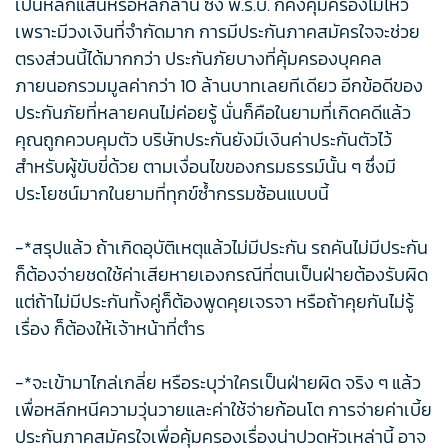
เป็นหลักแสนหรือหลักล้าน ซึ่ง พ.ร.บ. ก็คงคุ้มครองไม่ไหว
เพราะมีวงเงินที่จำกัดมาก การมีประกันภาคสมัครใจจะช่วย
ตรงส่วนนี้ได้มากกว่า ประกันภัยบางที่คุ้มครองบุคคล
ภายนอกรวมมูลค่ากว่า 10 ล้านบาทเลยทีเดียว อีกข้อดีของ
ประกันภัยที่หลายคนไม่ค่อยรู้ นั่นก็คือในยามที่เกิดคดีแล้ว
คุณถูกควบคุมตัว บริษัทประกันยังมีเงินค่าประกันตัวไว้
สำหรับผู้ขับขี่ด้วย ตามเงื่อนไขของกรมธรรม์นั้น ๆ ซึ่งมี
ประโยชน์มากในยามที่ทุกข์ซ้ำกรรมซ้อนแบบนี้
-*สรุปแล้ว ถ้าเกิดอุบัติเหตุแล้วไม่มีประกัน รถคันไม่มีประกัน
ก็ต้องจ่ายชดใช้ค่าเสียหายเองกรณีที่ตนเป็นฝ่ายต้องรับผิด
แต่ถ้าไม่มีประกันทั้งคู่ก็ต้องพูดคุยเจรจา หรือถ้าคุยกันไม่รู้
เรื่อง ก็ต้องให้เจ้าหน้าที่ตำร
-*จะเข้ามาไกล่เกลี่ย หรือระบุว่าใครเป็นฝ่ายผิด จริง ๆ แล้ว
เพื่อหลีกหนีความวุ่นวายและค่าใช้จ่ายก้อนโต การจ่ายค่าเบี้ย
ประกันภาคสมัครใจเพื่อคุ้มครองเรื่องน่าปวดหัวเหล่านี้ อาจ