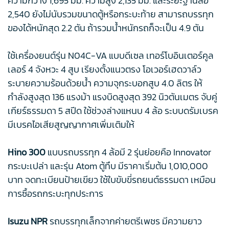
ความกว้าง 1,695 มม. ความสูง 2,135 มม. และระยะฐานล้อ
2,540 ยังไม่นับรวมขนาดตู้หรือกระบะท้าย สามารถบรรทุก
ของได้หนักสุด 2.2 ตัน ถ้ารวมน้ำหนักรถก็จะเป็น 4.9 ตัน
ใช้เครื่องยนต์รุ่น N04C-VA แบบดีเซล เทอร์โบอินเตอร์คูล
เลอร์ 4 จังหวะ 4 สูบ เรียงตั้งแนวตรง โอเวอร์เฮดวาล์ว
ระบายความร้อนด้วยน้ำ ความจุกระบอกสูบ 4.0 ลิตร ให้
กำลังสูงสุด 136 แรงม้า แรงบิดสูงสุด 392 นิวตันเมตร จับคู่
เกียร์ธรรมดา 5 สปีด ใช้ช่วงล่างแหนบ 4 ล้อ ระบบดรัมเบรค
มีเบรคไอเสียสูญญากาศเพิ่มเติมให้
Hino 300
แบบรถบรรทุก 4 ล้อมี 2 รุ่นย่อยคือ Innovator
กระบะเปล่า และรุ่น Atom ตู้ทึบ มีราคาเริ่มต้น 1,010,000
บาท จดทะเบียนป้ายเขียว ใช้ใบขับขี่รถยนต์ธรรมดา เหมือน
การซื้อรถกระบะทุกประการ
Isuzu NPR
รถบรรทุกเล็กจากค่ายตรีเพชร มีความยาว