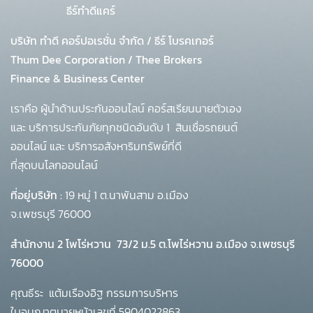
ธีร์ทำดีแคร์
บริษัท ทำดี คอร์ปอเรชั่น จำกัด
/
ธีร์ โบรคเกอร์
Thum Dee Corporation / Thee Brokers
Finance & Business Center
เราคือ ผู้นำด้านประกันออนไลน์ คอร์สเรียนนายตัวเอง
และ บริการประกันภัยทุกชนิดอันดับ 1
สินเชื่อรถยนต์
ออนไลน์ และ บริการอสังหาริมทรัพย์ที่ดี
ที่สุดบนโลกออนไลน์
ที่อยู่บริษัท :
19 หมู่ 1 ต.นาพันสาม อ.เมือง
จ.เพชรบุรี 76000
สำนักงาน 2 โพโร่หวาน
73/2 ม.5 ต.โพไร่หวาน อ.เมือง จ.เพชรบุรี
76000
คุณธีระ แต้มเรืองอิฐ กรรมการบริหาร
ใบอนุญาตนายหน้าเลขที่ 5904022863