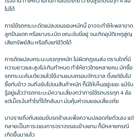
โรงงาน ทำให้ความทนทานในระยะยาว ยังสู้รถบรรทุก 4 ล้อ
ไม่ได้
การใช้รถกระบะดัดแปลงขนของหนักนี้ อาจจะทำให้เพลาขาด
ลูกปืนแตก หรือยางระเบิด ขณะขับขี่อยู่ จนเกิดอุบัติเหตุสูญ
เสียทรัพย์สิน หรือถึงแก่ชีวิตได้
การดัดแปลงกระบะบรรทุกหนัก ไม่ผิดกฎขนส่ง ตราบใดที่มี
ความยาวและสูงไม่เกินกำหนด ทำให้ชาวไทยหลายคน มักซื้อ
รถกระบะคันเดียวแล้วใช้งานแบบครอบจักรวาล ตั้งแต่ขับไป
ซื้อกับข้าว จนถึงขับไปขนสินค้าหนัก ก็มีให้เห็นอยู่เยอะ แม้รับ
รู้อยู่แล้วว่ารถกระบะมีความเสี่ยงกว่าการใช้รถบรรทุก 4 ล้อ
แต่เม็ดเงินกำไรที่ได้กลับมา มันคุ้มค่าจนยอมเสี่ยงภัย
บางรายถึงกับยอมขับรถช้าลงเพื่อความปลอดภัยตัวเอง แต่
กลายเป็นภาระของการจราจรรอบข้างแทน ก็มีหลายกรณี
เกิดขึ้นมาแล้ว