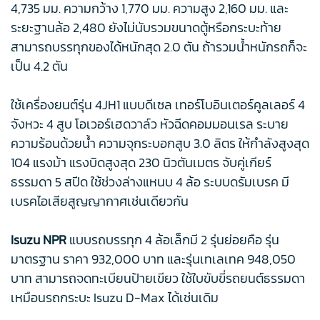
4,735 มม. ความกว้าง 1,770 มม. ความสูง 2,160 มม. และ
ระยะฐานล้อ 2,480 ยังไม่นับรวมขนาดตู้หรือกระบะท้าย
สามารถบรรทุกของได้หนักสุด 2.0 ตัน ถ้ารวมน้ำหนักรถก็จะ
เป็น 4.2 ตัน
ใช้เครื่องยนต์รุ่น 4JH1 แบบดีเซล เทอร์โบอินเตอร์คูลเลอร์ 4
จังหวะ 4 สูบ โอเวอร์เฮดวาล์ว หัวฉีดคอมมอนเรล ระบาย
ความร้อนด้วยน้ำ ความจุกระบอกสูบ 3.0 ลิตร ให้กำลังสูงสุด
104 แรงม้า แรงบิดสูงสุด 230 นิวตันเมตร จับคู่เกียร์
ธรรมดา 5 สปีด ใช้ช่วงล่างแหนบ 4 ล้อ ระบบดรัมเบรค มี
เบรคไอเสียสูญญากาศเช่นเดียวกัน
Isuzu NPR
แบบรถบรรทุก 4 ล้อเล็กมี 2 รุ่นย่อยคือ รุ่น
มาตรฐาน ราคา 932,000 บาท และรุ่นเทเลเทค 948,050
บาท สามารถจดทะเบียนป้ายเขียว ใช้ใบขับขี่รถยนต์ธรรมดา
เหมือนรถกระบะ Isuzu D-Max ได้เช่นเดิม