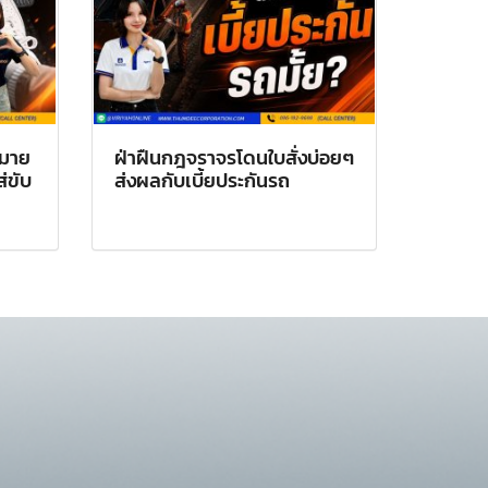
หมาย
ฝ่าฝืนกฎจราจรโดนใบสั่งบ่อยๆ
ส่ขับ
ส่งผลกับเบี้ยประกันรถ