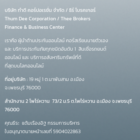
บริษัท ทำดี คอร์ปอเรชั่น จำกัด
/
ธีร์ โบรคเกอร์
Thum Dee Corporation / Thee Brokers
Finance & Business Center
เราคือ ผู้นำด้านประกันออนไลน์ คอร์สเรียนนายตัวเอง
และ บริการประกันภัยทุกชนิดอันดับ 1
สินเชื่อรถยนต์
ออนไลน์ และ บริการอสังหาริมทรัพย์ที่ดี
ที่สุดบนโลกออนไลน์
ที่อยู่บริษัท :
19 หมู่ 1 ต.นาพันสาม อ.เมือง
จ.เพชรบุรี 76000
สำนักงาน 2 โพโร่หวาน
73/2 ม.5 ต.โพไร่หวาน อ.เมือง จ.เพชรบุรี
76000
คุณธีระ แต้มเรืองอิฐ กรรมการบริหาร
ใบอนุญาตนายหน้าเลขที่ 5904022863