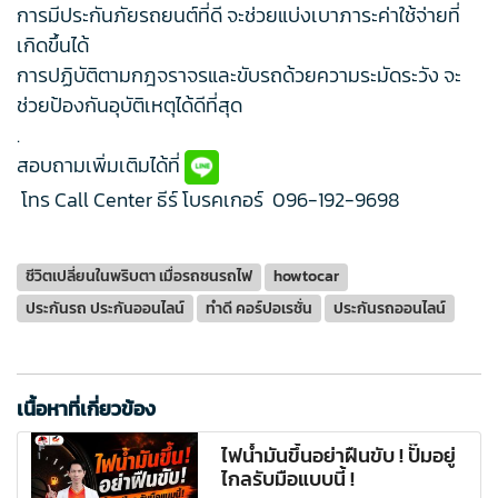
การมีประกันภัยรถยนต์ที่ดี จะช่วยแบ่งเบาภาระค่าใช้จ่ายที่
เกิดขึ้นได้
การปฏิบัติตามกฎจราจรและขับรถด้วยความระมัดระวัง จะ
ช่วยป้องกันอุบัติเหตุได้ดีที่สุด
.
สอบถามเพิ่มเติมได้ที่
โทร Call Center ธีร์ โบรคเกอร์
096-192-9698
ชีวิตเปลี่ยนในพริบตา เมื่อรถชนรถไฟ
howtocar
ประกันรถ ประกันออนไลน์
ทำดี คอร์ปอเรชั่น
ประกันรถออนไลน์
เนื้อหาที่เกี่ยวข้อง
ไฟน้ำมันขึ้นอย่าฝืนขับ ! ปั๊มอยู่
ไกลรับมือแบบนี้ !