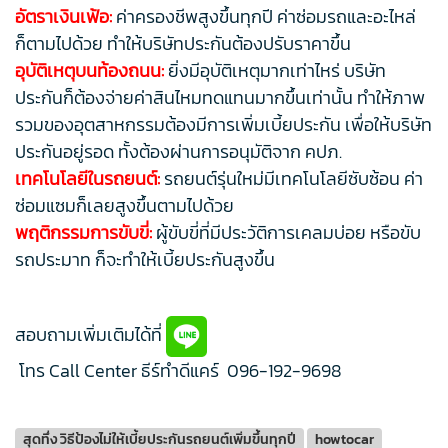
อัตราเงินเฟ้อ:
ค่าครองชีพสูงขึ้นทุกปี ค่าซ่อมรถและอะไหล่
ก็ตามไปด้วย ทำให้บริษัทประกันต้องปรับราคาขึ้น
อุบัติเหตุบนท้องถนน:
ยิ่งมีอุบัติเหตุมากเท่าไหร่ บริษัท
ประกันก็ต้องจ่ายค่าสินไหมทดแทนมากขึ้นเท่านั้น ทำให้ภาพ
รวมของอุตสาหกรรมต้องมีการเพิ่มเบี้ยประกัน เพื่อให้บริษัท
ประกันอยู่รอด ทั้งต้องผ่านการอนุมัติจาก คปภ.
เทคโนโลยีในรถยนต์:
รถยนต์รุ่นใหม่มีเทคโนโลยีซับซ้อน ค่า
ซ่อมแซมก็เลยสูงขึ้นตามไปด้วย
พฤติกรรมการขับขี่:
ผู้ขับขี่ที่มีประวัติการเคลมบ่อย หรือขับ
รถประมาท ก็จะทำให้เบี้ยประกันสูงขึ้น
สอบถามเพิ่มเติมได้ที่
โทร Call Center ธีร์ทำดีแคร์
096-192-9698
สุดทึ่ง วิธีป้องไม่ให้เบี้ยประกันรถยนต์เพิ่มขึ้นทุกปี
howtocar