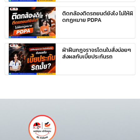
ติดกล้องติดรถยนต์ยังไง ไม่ให้ผิ
ดกฏหมาย PDPA
ฝ่าฝืนกฎจราจรโดนใบสั่งบ่อยๆ
ส่งผลกับเบี้ยประกันรถ