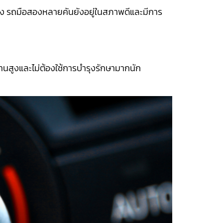
แพง รถมือสองหลายคันยังอยู่ในสภาพดีและมีการ
ทนทานสูงและไม่ต้องใช้การบำรุงรักษามากนัก