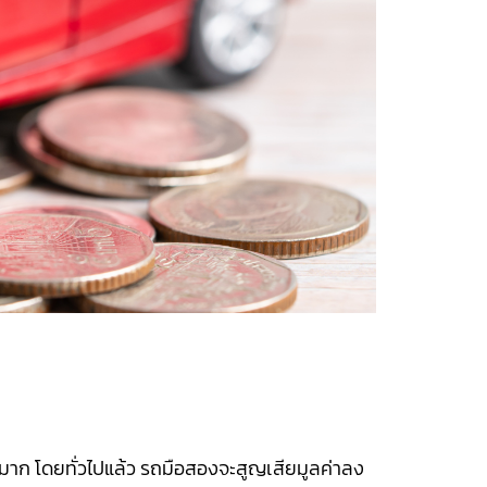
้มาก โดยทั่วไปแล้ว รถมือสองจะสูญเสียมูลค่าลง