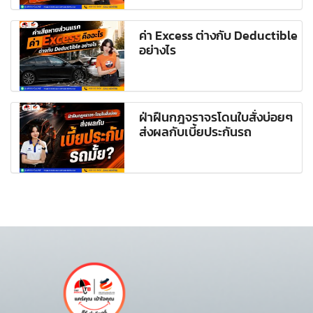
ค่า Excess ต่างกับ Deductible
อย่างไร
ฝ่าฝืนกฎจราจรโดนใบสั่งบ่อยๆ
ส่งผลกับเบี้ยประกันรถ