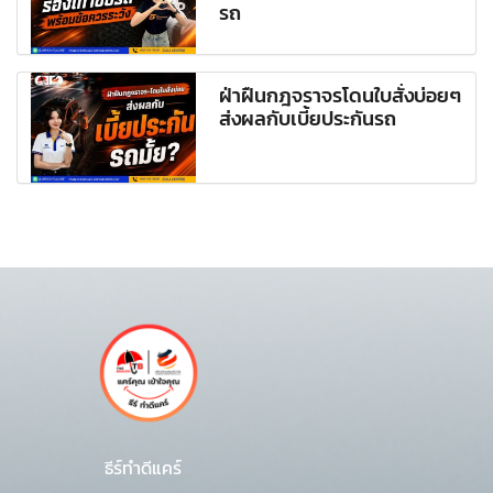
รถ
ฝ่าฝืนกฎจราจรโดนใบสั่งบ่อยๆ
ส่งผลกับเบี้ยประกันรถ
ธีร์ทำดีแคร์