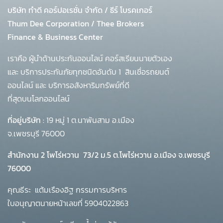
บริษัท ทำดี คอร์ปอเรชั่น จำกัด
/
ธีร์ โบรคเกอร์
Thum Dee Corporation / Thee Brokers
Finance & Business Center
เราคือ ผู้นำด้านประกันออนไลน์ คอร์สเรียนนายตัวเอง
และ บริการประกันภัยทุกชนิดอันดับ 1
สินเชื่อรถยนต์
ออนไลน์ และ บริการอสังหาริมทรัพย์ที่ดี
ที่สุดบนโลกออนไลน์
ที่อยู่บริษัท :
19 หมู่ 1 ต.นาพันสาม อ.เมือง
จ.เพชรบุรี 76000
สำนักงาน 2 โพโร่หวาน
73/2 ม.5 ต.โพไร่หวาน อ.เมือง จ.เพชรบุรี
76000
คุณธีระ แต้มเรืองอิฐ กรรมการบริหาร
ใบอนุญาตนายหน้าเลขที่ 5904022863