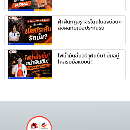
ฝ่าฝืนกฎจราจรโดนใบสั่งบ่อยๆ
ส่งผลกับเบี้ยประกันรถ
ไฟน้ำมันขึ้นอย่าฝืนขับ ! ปั๊มอยู่
ไกลรับมือแบบนี้ !