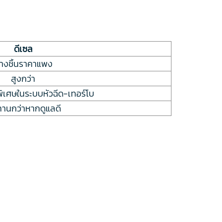
ดีเซล
างชิ้นราคาแพง
สูงกว่า
ิเศษในระบบหัวฉีด-เทอร์โบ
านกว่าหากดูแลดี