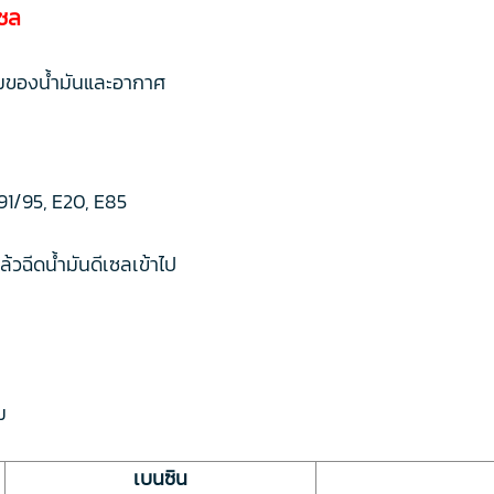
เซล
ผสมของน้ำมันและอากาศ
 91/95, E20, E85
แล้วฉีดน้ำมันดีเซลเข้าไป
ม
เบนซิน