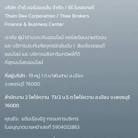
บริษัท ทำดี คอร์ปอเรชั่น จำกัด
/
ธีร์ โบรคเกอร์
Thum Dee Corporation / Thee Brokers
Finance & Business Center
เราคือ ผู้นำด้านประกันออนไลน์ คอร์สเรียนนายตัวเอง
และ บริการประกันภัยทุกชนิดอันดับ 1
สินเชื่อรถยนต์
ออนไลน์ และ บริการอสังหาริมทรัพย์ที่ดี
ที่สุดบนโลกออนไลน์
ที่อยู่บริษัท :
19 หมู่ 1 ต.นาพันสาม อ.เมือง
จ.เพชรบุรี 76000
สำนักงาน 2 โพโร่หวาน
73/2 ม.5 ต.โพไร่หวาน อ.เมือง จ.เพชรบุรี
76000
คุณธีระ แต้มเรืองอิฐ กรรมการบริหาร
ใบอนุญาตนายหน้าเลขที่ 5904022863