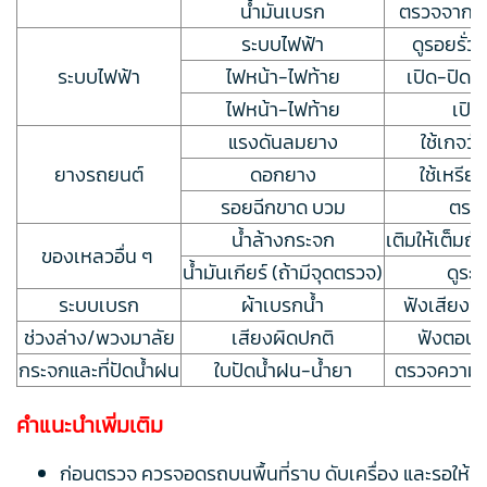
น้ำมันเบรก
ตรวจจากถั
ระบบไฟฟ้า
ดูรอยรั่ว
ระบบไฟฟ้า
ไฟหน้า-ไฟท้าย
เปิด-ปิด
ไฟหน้า-ไฟท้าย
เปิ
แรงดันลมยาง
ใช้เกจวัด
ยางรถยนต์
ดอกยาง
ใช้เหรี
รอยฉีกขาด บวม
ตรวจ
น้ำล้างกระจก
เติมให้เต็มถ
ของเหลวอื่น ๆ
น้ำมันเกียร์ (ถ้ามีจุดตรวจ)
ดูระ
ระบบเบรก
ผ้าเบรกน้ำ
ฟังเสียงข
ช่วงล่าง/พวงมาลัย
เสียงผิดปกติ
ฟังตอนข
กระจกและที่ปัดน้ำฝน
ใบปัดน้ำฝน-น้ำยา
ตรวจความส
คำแนะนำเพิ่มเติม
ก่อนตรวจ ควรจอดรถบนพื้นที่ราบ ดับเครื่อง และรอให้