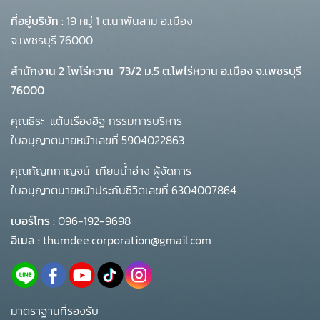
ที่อยู่บริษัท :
19 หมู่ 1 ต.นาพันสาม อ.เมือง
จ.เพชรบุรี 76000
สำนักงาน 2 โพโร่หวาน
73/2 ม.5 ต.โพไร่หวาน อ.เมือง จ.เพชรบุรี
76000
คุณธีระ แต้มเรืองอิฐ กรรมการบริหาร
ใบอนุญาตนายหน้าเลขที่ 5904022863
คุณกัญทกาญจน์ เทียบน้ำอ่าง ผู้จัดการ
ใบอนุญาตนายหน้าประกันชีวิตเลขที่ 6304007864
เบอร์โทร :
096-192-9698
อีเมล :
thumdee.corporation@gmail.com
มาตราฐานที่รองรับ