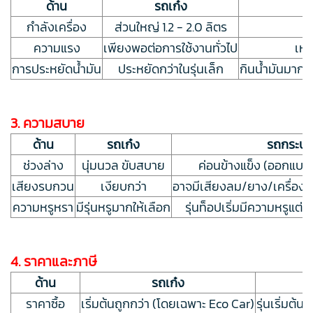
ด้าน
รถเก๋ง
กำลังเครื่อง
ส่วนใหญ่ 1.2 - 2.0 ลิตร
มี
ความแรง
เพียงพอต่อการใช้งานทั่วไป
เห
การประหยัดน้ำมัน
ประหยัดกว่าในรุ่นเล็ก
กินน้ำมันมากกว
3. ความสบาย
ด้าน
รถเก๋ง
รถกระบะ
ช่วงล่าง
นุ่มนวล ขับสบาย
ค่อนข้างแข็ง (ออกแบบ
เสียงรบกวน
เงียบกว่า
อาจมีเสียงลม/ยาง/เครื่องยน
ความหรูหรา
มีรุ่นหรูมากให้เลือก
รุ่นท็อปเริ่มมีความหรูแต่ยั
4. ราคาและภาษี
ด้าน
รถเก๋ง
ราคาซื้อ
เริ่มต้นถูกกว่า (โดยเฉพาะ Eco Car)
รุ่นเริ่มต้