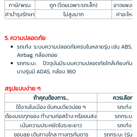
ภาษี/พรบ.
ถูก (โดยเฉพาะรถเล็ก)
อาจแพงกว่า
ค่าบำรุงรักษา
ไม่สูงมาก
ค่าอะไหล
5. ความปลอดภัย
รถเก๋ง: ระบบความปลอดภัยครบในหลายรุ่น เช่น ABS,
Airbag, กล้องถอย
รถกระบะ: ปัจจุบันมีระบบความปลอดภัยใกล้เคียงกัน
บางรุ่นมี ADAS, กล้อง 360
สรุปแบบง่าย ๆ
ถ้าคุณต้องการ...
ควรเลือก...
ใช้งานในเมือง ขับคนเดียวบ่อย ๆ
รถเก๋ง
ต้องบรรทุกของ ทำงานก่อสร้าง หรือขนส่ง
รถกระบะ
เน้นความประหยัดในระยะยาว
รถเก๋ง
ชอบลุย เดินทางไกล ทางทุรกันดาร
รถกระบะ (รุ่น 