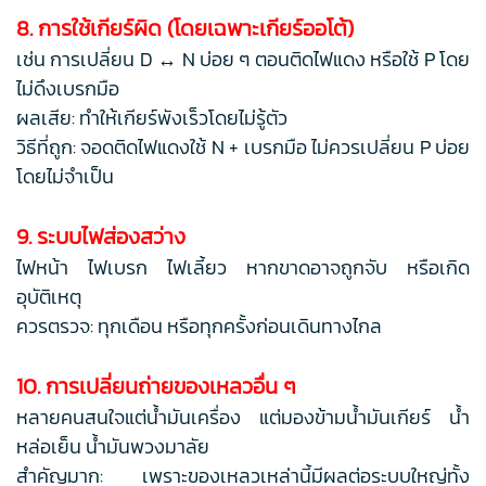
8. การใช้เกียร์ผิด (โดยเฉพาะเกียร์ออโต้)
เช่น การเปลี่ยน D ↔ N บ่อย ๆ ตอนติดไฟแดง หรือใช้ P โดย
ไม่ดึงเบรกมือ
ผลเสีย: ทำให้เกียร์พังเร็วโดยไม่รู้ตัว
วิธีที่ถูก: จอดติดไฟแดงใช้ N + เบรกมือ ไม่ควรเปลี่ยน P บ่อย
โดยไม่จำเป็น
9. ระบบไฟส่องสว่าง
ไฟหน้า ไฟเบรก ไฟเลี้ยว หากขาดอาจถูกจับ หรือเกิด
อุบัติเหตุ
ควรตรวจ: ทุกเดือน หรือทุกครั้งก่อนเดินทางไกล
10. การเปลี่ยนถ่ายของเหลวอื่น ๆ
หลายคนสนใจแต่น้ำมันเครื่อง แต่มองข้ามน้ำมันเกียร์ น้ำ
หล่อเย็น น้ำมันพวงมาลัย
สำคัญมาก: เพราะของเหลวเหล่านี้มีผลต่อระบบใหญ่ทั้ง