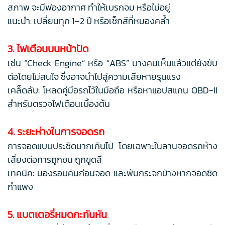
สภาพ จะมีฟองอากาศ ทำให้เบรกจม หรือไม่อยู่
แนะนำ: เปลี่ยนทุก 1–2 ปี หรือเช็กสีที่หมองคล้ำ
3. ไฟเตือนบนหน้าปัด
เช่น “Check Engine” หรือ “ABS” บางคนเห็นแล้วแต่ยังขับ
ต่อโดยไม่สนใจ ซึ่งอาจนำไปสู่ความเสียหายรุนแรง
เคล็ดลับ: โหลดคู่มือรถไว้ในมือถือ หรือหาแอปสแกน OBD-II
สำหรับตรวจไฟเตือนเบื้องต้น
4. ระยะห่างในการจอดรถ
การจอดแบบประชิดมากเกินไป โดยเฉพาะในลานจอดรถห้าง
เสี่ยงต่อการถูกชน ถูกขูดสี
เทคนิค: มองรอบคันก่อนจอด และพับกระจกข้างหากจอดชิด
กำแพง
5. แบตเตอรี่หมดกะทันหัน