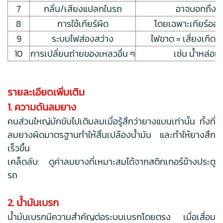
7
กลิ่น/เสียงแปลกในรถ
อาจบอกถึงปั
8
การใช้เกียร์ผิด
โดยเฉพาะเกียร์ออโต
9
ระบบไฟส่องสว่าง
ไฟขาด = เสี่ยงเกิดอ
10
การเปลี่ยนถ่ายของเหลวอื่น ๆ
เช่น น้ำหล่อเย
รายละเอียดเพิ่มเติม
1. ความดันลมยาง
คนส่วนใหญ่มักขับไปเติมลมเมื่อรู้สึกว่ายางแบนเท่านั้น ทั้งที่
ลมยางผิดมาตรฐานทำให้สิ้นเปลืองน้ำมัน และทำให้ยางสึก
เร็วขึ้น
เคล็ดลับ: ดูค่าลมยางที่เหมาะสมได้จากสติกเกอร์ข้างประตู
รถ
2. น้ำมันเบรก
น้ำมันเบรกมีความสำคัญต่อระบบเบรกโดยตรง เมื่อเสื่อม