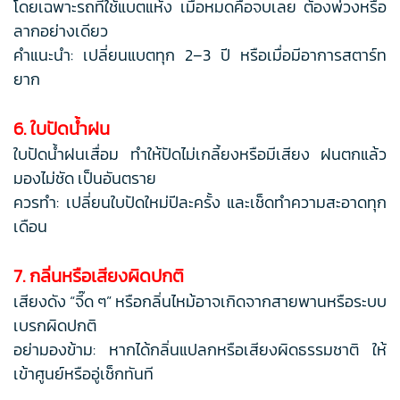
โดยเฉพาะรถที่ใช้แบตแห้ง เมื่อหมดคือจบเลย ต้องพ่วงหรือ
ลากอย่างเดียว
คำแนะนำ: เปลี่ยนแบตทุก 2–3 ปี หรือเมื่อมีอาการสตาร์ท
ยาก
6. ใบปัดน้ำฝน
ใบปัดน้ำฝนเสื่อม ทำให้ปัดไม่เกลี้ยงหรือมีเสียง ฝนตกแล้ว
มองไม่ชัด เป็นอันตราย
ควรทำ: เปลี่ยนใบปัดใหม่ปีละครั้ง และเช็ดทำความสะอาดทุก
เดือน
7. กลิ่นหรือเสียงผิดปกติ
เสียงดัง “จี๊ด ๆ” หรือกลิ่นไหม้อาจเกิดจากสายพานหรือระบบ
เบรกผิดปกติ
อย่ามองข้าม: หากได้กลิ่นแปลกหรือเสียงผิดธรรมชาติ ให้
เข้าศูนย์หรืออู่เช็กทันที