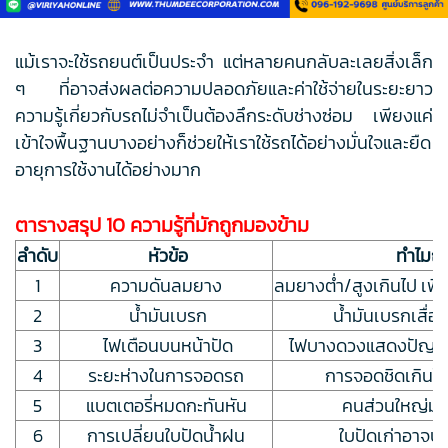
แม้เราจะใช้รถยนต์เป็นประจำ แต่หลายคนกลับละเลยสิ่งเล็ก
ๆ ที่อาจส่งผลต่อความปลอดภัยและค่าใช้จ่ายในระยะยาว
ความรู้เกี่ยวกับรถไม่จำเป็นต้องลึกระดับช่างซ่อม เพียงแค่
เข้าใจพื้นฐานบางอย่างก็ช่วยให้เราใช้รถได้อย่างมั่นใจและยืด
อายุการใช้งานได้อย่างมาก
ตารางสรุป 10 ความรู้ที่มักถูกมองข้าม
ลำดับ
หัวข้อ
ทำไมถึ
1
ความดันลมยาง
ลมยางต่ำ/สูงเกินไป เพิ่ม
2
น้ำมันเบรก
น้ำมันเบรกเสื่อม
3
ไฟเตือนบนหน้าปัด
ไฟบางดวงแสดงปัญหาให
4
ระยะห่างในการจอดรถ
การจอดชิดเกินไปเ
5
แบตเตอรี่หมดกะทันหัน
คนส่วนใหญ่มอ
6
การเปลี่ยนใบปัดน้ำฝน
ใบปัดเก่าอาจ