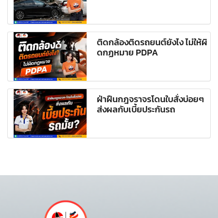
ติดกล้องติดรถยนต์ยังไง ไม่ให้ผิ
ดกฏหมาย PDPA
ฝ่าฝืนกฎจราจรโดนใบสั่งบ่อยๆ
ส่งผลกับเบี้ยประกันรถ