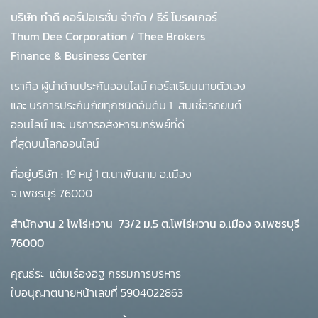
บริษัท ทำดี คอร์ปอเรชั่น จำกัด
/
ธีร์ โบรคเกอร์
Thum Dee Corporation / Thee Brokers
Finance & Business Center
เราคือ ผู้นำด้านประกันออนไลน์ คอร์สเรียนนายตัวเอง
และ บริการประกันภัยทุกชนิดอันดับ 1
สินเชื่อรถยนต์
ออนไลน์ และ บริการอสังหาริมทรัพย์ที่ดี
ที่สุดบนโลกออนไลน์
ที่อยู่บริษัท :
19 หมู่ 1 ต.นาพันสาม อ.เมือง
จ.เพชรบุรี 76000
สำนักงาน 2 โพโร่หวาน
73/2 ม.5 ต.โพไร่หวาน อ.เมือง จ.เพชรบุรี
76000
คุณธีระ แต้มเรืองอิฐ กรรมการบริหาร
ใบอนุญาตนายหน้าเลขที่ 5904022863