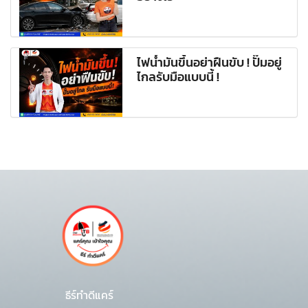
ไฟน้ำมันขึ้นอย่าฝืนขับ ! ปั๊มอยู่
ไกลรับมือแบบนี้ !
ธีร์ทำดีแคร์