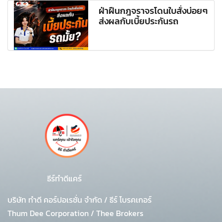
ฝ่าฝืนกฎจราจรโดนใบสั่งบ่อยๆ
ส่งผลกับเบี้ยประกันรถ
ธีร์ทำดีแคร์
บริษัท ทำดี คอร์ปอเรชั่น จำกัด
/
ธีร์ โบรคเกอร์
Thum Dee Corporation / Thee Brokers