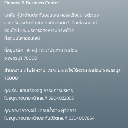
Finance & Business Center
เราคือ ผู้นำด้านประกันออนไลน์ คอร์สเรียนนายตัวเอง
และ บริการประกันภัยทุกชนิดอันดับ 1
สินเชื่อรถยนต์
ออนไลน์ และ บริการอสังหาริมทรัพย์ที่ดี
ที่สุดบนโลกออนไลน์
ที่อยู่บริษัท :
19 หมู่ 1 ต.นาพันสาม อ.เมือง
จ.เพชรบุรี 76000
สำนักงาน 2 โพโร่หวาน
73/2 ม.5 ต.โพไร่หวาน อ.เมือง จ.เพชรบุรี
76000
คุณธีระ แต้มเรืองอิฐ กรรมการบริหาร
ใบอนุญาตนายหน้าเลขที่ 5904022863
คุณกัญทกาญจน์ เทียบน้ำอ่าง ผู้จัดการ
ใบอนุญาตนายหน้าประกันชีวิตเลขที่ 6304007864