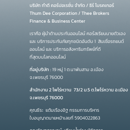
บริษัท ทำดี คอร์ปอเรชั่น จำกัด
/
ธีร์ โบรคเกอร์
Thum Dee Corporation / Thee Brokers
Finance & Business Center
เราคือ ผู้นำด้านประกันออนไลน์ คอร์สเรียนนายตัวเอง
และ บริการประกันภัยทุกชนิดอันดับ 1
สินเชื่อรถยนต์
ออนไลน์ และ บริการอสังหาริมทรัพย์ที่ดี
ที่สุดบนโลกออนไลน์
ที่อยู่บริษัท :
19 หมู่ 1 ต.นาพันสาม อ.เมือง
จ.เพชรบุรี 76000
สำนักงาน 2 โพโร่หวาน
73/2 ม.5 ต.โพไร่หวาน อ.เมือง
จ.เพชรบุรี 76000
คุณธีระ แต้มเรืองอิฐ กรรมการบริหาร
ใบอนุญาตนายหน้าเลขที่ 5904022863