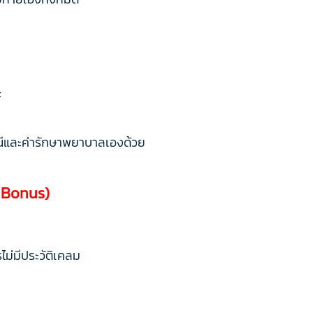
:
รณีและค่ารักษาพยาบาลเองด้วย
m Bonus)
รไม่มีประวัติเคลม