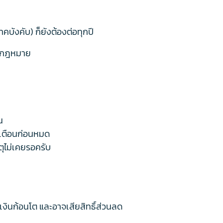
บังคับ) ก็ยังต้องต่อทุกปี
ามกฎหมาย
น
วยเตือนก่อนหมด
ตุไม่เคยรอครับ
ยเงินก้อนโต และอาจเสียสิทธิ์ส่วนลด