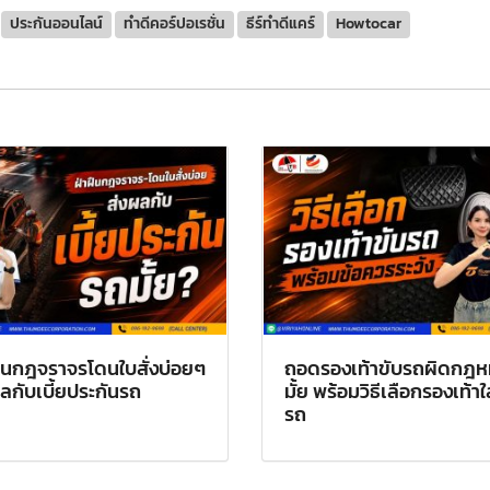
ประกันออนไลน์
ทำดีคอร์ปอเรชั่น
ธีร์ทำดีแคร์
Howtocar
ฝืนกฎจราจรโดนใบสั่งบ่อยๆ
ถอดรองเท้าขับรถผิดกฎ
ลกับเบี้ยประกันรถ
มั้ย พร้อมวิธีเลือกรองเท้าใ
รถ