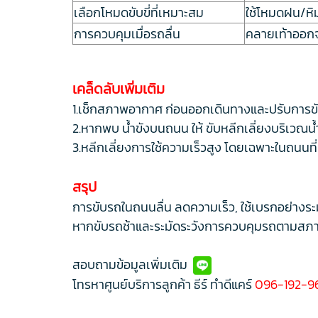
เลือกโหมดขับขี่ที่เหมาะสม
ใช้โหมดฝน/หิม
การควบคุมเมื่อรถลื่น
คลายเท้าออกจ
เคล็ดลับเพิ่มเติม
1.เช็กสภาพอากาศ ก่อนออกเดินทางและปรับการข
2.หากพบ น้ำขังบนถนน ให้ ขับหลีกเลี่ยงบริเวณน้ำขั
3.หลีกเลี่ยงการใช้ความเร็วสูง โดยเฉพาะในถนนที่
สรุป
การขับรถในถนนลื่น ลดความเร็ว, ใช้เบรกอย่างระ
หากขับรถช้าและระมัดระวังการควบคุมรถตามสภาพ
สอบถามข้อมูลเพิ่มเติม
โทรหาศูนย์บริการลูกค้า ธีร์ ทำดีแคร์
096-192-9