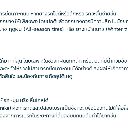
การยึดเกาะถนน หากยางรถไม่ดีหรือสึกหรอ รถจะลื่นง่ายขึ้น
กยาง ให้เพียงพอ โดยปกติแล้วดอกยางควรมีความลึก ไม่น้อยกว่
าง ฤดูฝน (All-season tires) หรือ ยางหน้าหนาว (Winter ti
้มากที่สุด โดยเฉพาะในช่วงที่ฝนตกหนัก หรือตอนที่มีน้ำท่วมขัง
เพราะจะทำให้ยางไม่สามารถยึดเกาะถนนได้อย่างดี ส่งผลให้เกิดอาก
ตัดสินใจ และป้องกันการเกิดอุบัติเหตุ
 รถหมุน หรือ ลื่นไถลได้
ake) คือการกดและปล่อยเบรกเป็นจังหวะ เพื่อป้องกันไม่ให้ล้อล
นื่องจากการเบรกในระยะทางที่สั้นลงบนถนนลื่นทำได้ยากขึ้น