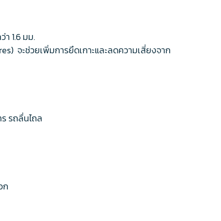
า 1.6 มม.
res) จะช่วยเพิ่มการยึดเกาะและลดความเสี่ยงจาก
าร รถลื่นไถล
็อก