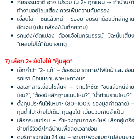
ภัยธรรมชาติ อาจ ไม่รวม ใน 2+ ทุกแผน → ถ้าบ้าน/ที่
ทำงานอยู่โซนเสี่ยง ควรเพิ่มความคุ้มครอง
เงื่อนไข ชนแล้วหนี ของบางบริษัทต้องมีหลักฐาน
ชัดเจน (เช่น กล้อง/บันทึกความ)
รถแต่ง/ดัดแปลง ต้องแจ้งในกรมธรรม์ มิฉะนั้นเสี่ยง
“เคลมไม่ได้” ในบางเหตุ
7) เลือก 2+ ยังไงให้ “คุ้มสุด”
เช็กคำว่า “2+ แท้” – ต้องรวม รถหาย/ไฟไหม้ และ ซ่อม
รถเราเมื่อชนยานพาหนะทางบก
ขอเอกสารเงื่อนไขสั้นๆ – ถามให้ชัด: “ชนแล้วหนีจ่าย
ไหม?”, “ต้องมีหลักฐานแบบไหน?”, “น้ำท่วมรวมไหม?”
ตั้งทุนประกันให้เหมาะ (80–100% ของมูลค่าตลาด) –
ทุนต่ำไป: จ่ายไม่เต็ม, ทุนสูงไป: เบี้ยบวมเกินจำเป็น
เลือกระบบซ่อม – ถ้าห่วงคุณภาพอะไหล่ เลือกอู่เครือ
ข่ายที่รีวิวดี/ใกล้บ้านเพื่อลดเวลาซ่อม
ดูบริการฉุกเฉิน 24 ชม. – รถยก/พ่วงแบต/เปลี่ยนยาง