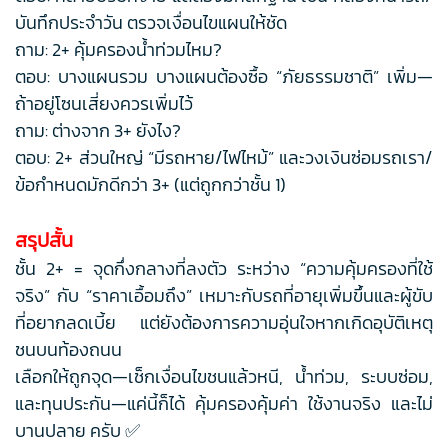
บันทึกประจำวัน ตรวจเงื่อนไขแผนให้ชัด
ถาม: 2+ คุ้มครองน้ำท่วมไหม?
ตอบ: บางแผนรวม บางแผนต้องซื้อ “ภัยธรรมชาติ” เพิ่ม—
ถ้าอยู่โซนเสี่ยงควรเพิ่มไว้
ถาม: ต่างจาก 3+ ยังไง?
ตอบ: 2+ ส่วนใหญ่ “มีรถหาย/ไฟไหม้” และวงเงินซ่อมรถเรา/
ข้อกำหนดมักดีกว่า 3+ (แต่ถูกกว่าชั้น 1)
สรุปสั้น
ชั้น 2+ = จุดกึ่งกลางที่ลงตัว ระหว่าง “ความคุ้มครองที่ใช้
จริง” กับ “ราคาเอื้อมถึง” เหมาะกับรถที่อายุเพิ่มขึ้นและผู้ขับ
ที่อยากลดเบี้ย แต่ยังต้องการความอุ่นใจหากเกิดอุบัติเหตุ
ชนบนท้องถนน
เลือกให้ถูกจุด—เช็กเงื่อนไขชนแล้วหนี, น้ำท่วม, ระบบซ่อม,
และทุนประกัน—แค่นี้ก็ได้ คุ้มครองคุ้มค่า ใช้งานจริง และไม่
บานปลาย ครับ ✅