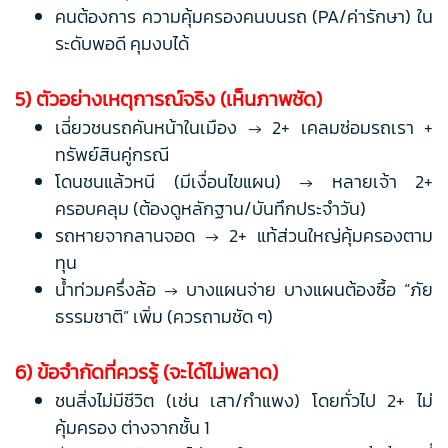
คนต้องการ ความคุ้มครองคนบนรถ (PA/ค่ารักษา) ใน
ระดับพอดี คุมงบได้
5) ตัวอย่างเหตุการณ์จริง (เห็นภาพชัด)
เฉี่ยวชนรถคันหน้าในเมือง → 2+ เคลมซ่อมรถเรา +
ทรัพย์สินคู่กรณี
โดนชนแล้วหนี (มีเงื่อนไขแผน) → หลายเจ้า 2+
ครอบคลุม (ต้องดูหลักฐาน/บันทึกประจำวัน)
รถหายจากลานจอด → 2+ แท้ส่วนใหญ่คุ้มครองตาม
ทุน
น้ำท่วมครึ่งล้อ → บางแผนจ่าย บางแผนต้องซื้อ “ภัย
ธรรมชาติ” เพิ่ม (ควรถามชัด ๆ)
6) ข้อจำกัดที่ควรรู้ (จะได้ไม่พลาด)
ชนสิ่งไม่มีชีวิต (เช่น เสา/กำแพง) โดยทั่วไป 2+ ไม่
คุ้มครอง ต่างจากชั้น 1