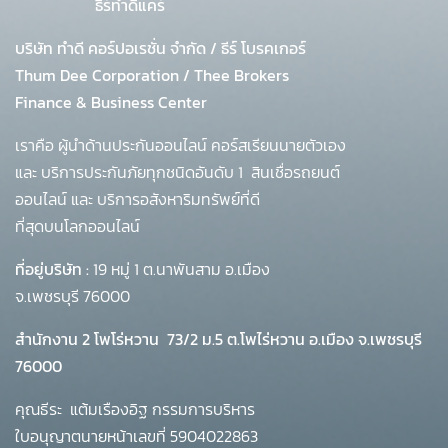
ธีร์ทำดีแคร์
บริษัท ทำดี คอร์ปอเรชั่น จำกัด
/
ธีร์ โบรคเกอร์
Thum Dee Corporation / Thee Brokers
Finance & Business Center
เราคือ ผู้นำด้านประกันออนไลน์ คอร์สเรียนนายตัวเอง
และ บริการประกันภัยทุกชนิดอันดับ 1
สินเชื่อรถยนต์
ออนไลน์ และ บริการอสังหาริมทรัพย์ที่ดี
ที่สุดบนโลกออนไลน์
ที่อยู่บริษัท :
19 หมู่ 1 ต.นาพันสาม อ.เมือง
จ.เพชรบุรี 76000
สำนักงาน 2 โพโร่หวาน
73/2 ม.5 ต.โพไร่หวาน อ.เมือง จ.เพชรบุรี
76000
คุณธีระ แต้มเรืองอิฐ กรรมการบริหาร
ใบอนุญาตนายหน้าเลขที่ 5904022863