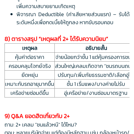
เพิ่มความสบายยามเกิดเหตุ
พิจารณา Deductible (ค่าเสียหายส่วนแรก) – รับได้
ระดับหนึ่งเพื่อกดเบี้ยให้ถูกลง หากขับรอบคอบ
8) ตารางสรุป “เหตุผลที่ 2+ ได้รับความนิยม”
เหตุผล
อธิบายสั้น
คุ้มค่าต่อราคา
จ่ายน้อยกว่าชั้น 1 แต่คุ้มครองการชนได
ครอบคลุมโจทย์จริง
ส่วนใหญ่เคลมเกิดจาก “ชนรถบนถนน
ยืดหยุ่น
ปรับทุน/เพิ่มภัยธรรมชาติ/เลือกอู่ได้
เหมาะกับรถอายุมากขึ้น
ชั้น 1 เริ่มแพง/บางค่ายไม่รับ
เครือข่ายซ่อมดีขึ้น
อู่เครือข่าย/งานซ่อมมาตรฐาน
9) Q&A ยอดฮิตเกี่ยวกับ 2+
ถาม: 2+ เคลม “ชนแล้วหนี” ได้ไหม?
ตอบ: หลายบริษัทจ่าย แต่ต้องมีหลักฐาน เช่น กล้องหน้ารถ/