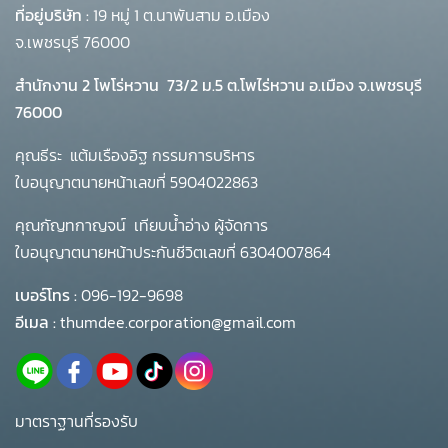
ที่อยู่บริษัท :
19 หมู่ 1 ต.นาพันสาม อ.เมือง
จ.เพชรบุรี 76000
สำนักงาน 2 โพโร่หวาน
73/2 ม.5 ต.โพไร่หวาน อ.เมือง จ.เพชรบุรี
76000
คุณธีระ แต้มเรืองอิฐ กรรมการบริหาร
ใบอนุญาตนายหน้าเลขที่ 5904022863
คุณกัญทกาญจน์ เทียบน้ำอ่าง ผู้จัดการ
ใบอนุญาตนายหน้าประกันชีวิตเลขที่ 6304007864
เบอร์โทร :
096-192-9698
อีเมล :
thumdee.corporation@gmail.com
มาตราฐานที่รองรับ