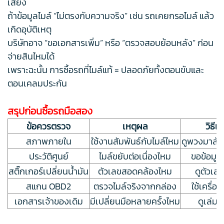
เสี่ยง
ถ้าข้อมูลไมล์ “ไม่ตรงกับความจริง” เช่น รถเคยกรอไมล์ แล้ว
เกิดอุบัติเหตุ
บริษัทอาจ “ขอเอกสารเพิ่ม” หรือ “ตรวจสอบย้อนหลัง” ก่อน
จ่ายสินไหมได้
เพราะฉะนั้น การซื้อรถที่ไมล์แท้ = ปลอดภัยทั้งตอนขับและ
ตอนเคลมประกัน
สรุปก่อนซื้อรถมือสอง
ข้อควรตรวจ
เหตุผล
วิธีเ
สภาพภายใน
ใช้งานสัมพันธ์กับไมล์ไหม
ดูพวงมาลัย 
ประวัติศูนย์
ไมล์ขยับต่อเนื่องไหม
ขอข้อมูล
สติ๊กเกอร์เปลี่ยนน้ำมัน
ตัวเลขสอดคล้องไหม
ดูตัวเลข
สแกน OBD2
ตรวจไมล์จริงจากกล่อง
ใช้เครื่
เอกสารเจ้าของเดิม
มีเปลี่ยนมือหลายครั้งไหม
ดูเล่ม