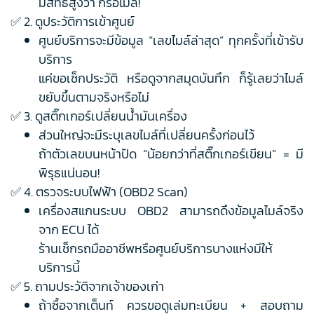
มีสิทธิ์สูงว่า กรอไมล์!
✅ 2. ดูประวัติการเข้าศูนย์
ศูนย์บริการจะมีข้อมูล “เลขไมล์ล่าสุด” ทุกครั้งที่เข้ารับ
บริการ
แค่ขอเช็กประวัติ หรือดูจากสมุดบันทึก ก็รู้เลยว่าไมล์
ขยับขึ้นตามจริงหรือไม่
✅ 3. ดูสติ๊กเกอร์เปลี่ยนน้ำมันเครื่อง
ส่วนใหญ่จะมีระบุเลขไมล์ที่เปลี่ยนครั้งก่อนไว้
ถ้าตัวเลขบนหน้าปัด “น้อยกว่าที่สติ๊กเกอร์เขียน” = มี
พิรุธแน่นอน!
✅ 4. ตรวจระบบไฟฟ้า (OBD2 Scan)
เครื่องสแกนระบบ OBD2 สามารถดึงข้อมูลไมล์จริง
จาก ECU ได้
ร้านเช็กรถมืออาชีพหรือศูนย์บริการบางแห่งมีให้
บริการนี้
✅ 5. ถามประวัติจากเจ้าของเก่า
ถ้าซื้อจากเต็นท์ ควรขอดูเล่มทะเบียน + สอบถาม