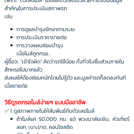
เพราะ “ตัวเลขไมล์” ไม่ใช่แค่ตัวเลขโชว์สวยๆ แต่เป็นข้อมูล
สำคัญในการประเมินสภาพรถ
เช่น
การดูแลบำรุงรักษาตามระยะ
การประเมินราคาขายต่อ
การวางแผนซ่อมบำรุง
เมื่อไมล์ถูกกรอ...
ผู้ซื้อจะ “เข้าใจผิด” คิดว่ารถใช้น้อย ทั้งที่จริงชิ้นส่วนภายใน
สึกหรอไปมากแล้ว
ส่งผลให้ต้องซ่อมหนักโดยไม่รู้ตัว และมูลค่ารถก็ลดลงทันที
เมื่อขายต่อ
วิธีดูรถกรอไมล์ง่ายๆ แบบมืออาชีพ
✅ 1. ดูสภาพภายในให้สัมพันธ์กับตัวเลขไมล์
ถ้าไมล์แค่ 50,000 กม. แต่ พวงมาลัยเยิน, หัวเกียร์
ลอก, เบาะขาด, คอนโซลซีด