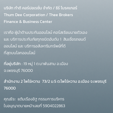
บริษัท ทำดี คอร์ปอเรชั่น จำกัด
/
ธีร์ โบรคเกอร์
Thum Dee Corporation / Thee Brokers
Finance & Business Center
เราคือ ผู้นำด้านประกันออนไลน์ คอร์สเรียนนายตัวเอง
และ บริการประกันภัยทุกชนิดอันดับ 1
สินเชื่อรถยนต์
ออนไลน์ และ บริการอสังหาริมทรัพย์ที่ดี
ที่สุดบนโลกออนไลน์
ที่อยู่บริษัท :
19 หมู่ 1 ต.นาพันสาม อ.เมือง
จ.เพชรบุรี 76000
สำนักงาน 2 โพโร่หวาน
73/2 ม.5 ต.โพไร่หวาน อ.เมือง จ.เพชรบุรี
76000
คุณธีระ แต้มเรืองอิฐ กรรมการบริหาร
ใบอนุญาตนายหน้าเลขที่ 5904022863