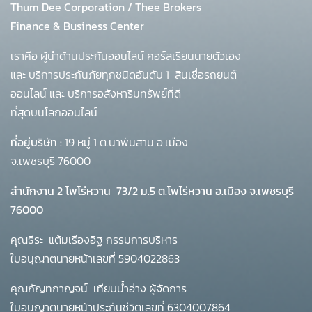
Thum Dee Corporation / Thee Brokers
Finance & Business Center
เราคือ ผู้นำด้านประกันออนไลน์ คอร์สเรียนนายตัวเอง
และ บริการประกันภัยทุกชนิดอันดับ 1
สินเชื่อรถยนต์
ออนไลน์ และ บริการอสังหาริมทรัพย์ที่ดี
ที่สุดบนโลกออนไลน์
ที่อยู่บริษัท :
19 หมู่ 1 ต.นาพันสาม อ.เมือง
จ.เพชรบุรี 76000
สำนักงาน 2 โพโร่หวาน
73/2 ม.5 ต.โพไร่หวาน อ.เมือง จ.เพชรบุรี
76000
คุณธีระ แต้มเรืองอิฐ กรรมการบริหาร
ใบอนุญาตนายหน้าเลขที่ 5904022863
คุณกัญทกาญจน์ เทียบน้ำอ่าง ผู้จัดการ
ใบอนุญาตนายหน้าประกันชีวิตเลขที่ 6304007864