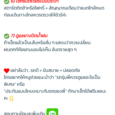
6) เช็กแบตเตอรี่เป็นประจำ
สตาร์ตติดช้าหรือไฟหรี่ = สัญญาณเตือนว่าแบตใกล้หมด
ก่อนเดินทางไกลควรตรวจให้ชัวร์ค่ะ
7) ดูแลยางปัดน้ำฝน
ถ้าเช็ดแล้วเป็นเส้นหรือสั่น ๆ แสดงว่าควรเปลี่ยน
ฝนตกทีคือแทบมองไม่เห็น อันตรายสุด ๆ
อย่าลืมว่า…รถดี = ขับสบาย + ปลอดภัย
ใครอยากให้หนูช่วยแนะนำว่า “รถรุ่นพี่ควรดูแลอะไรเป็น
พิเศษ” หรือ
“ประกันแบบไหนเหมาะกับรถของพี่” ทักมาเช็กได้ฟรีเลยนะ
คะ
สอบถามข้อมูลเพิ่มเติม