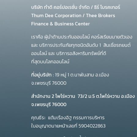
บริษัท ทำดี คอร์ปอเรชั่น จำกัด
/
ธีร์ โบรคเกอร์
Thum Dee Corporation / Thee Brokers
Finance & Business Center
เราคือ ผู้นำด้านประกันออนไลน์ คอร์สเรียนนายตัวเอง
และ บริการประกันภัยทุกชนิดอันดับ 1
สินเชื่อรถยนต์
ออนไลน์ และ บริการอสังหาริมทรัพย์ที่ดี
ที่สุดบนโลกออนไลน์
ที่อยู่บริษัท :
19 หมู่ 1 ต.นาพันสาม อ.เมือง
จ.เพชรบุรี 76000
สำนักงาน 2 โพโร่หวาน
73/2 ม.5 ต.โพไร่หวาน อ.เมือง
จ.เพชรบุรี 76000
คุณธีระ แต้มเรืองอิฐ กรรมการบริหาร
ใบอนุญาตนายหน้าเลขที่ 5904022863