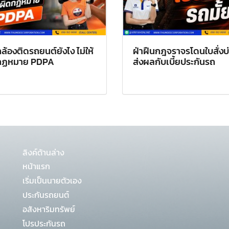
ล้องติดรถยนต์ยังไง ไม่ให้
ฝ่าฝืนกฎจราจรโดนใบสั่งบ
กฏหมาย PDPA
ส่งผลกับเบี้ยประกันรถ
ลิงค์ด้านล่าง
หน้าแรก
เริ่มเป็นนายตัวเอง
ประกันรถยนต์
อสังหาริมทรัพย์
โปรประกันรถ