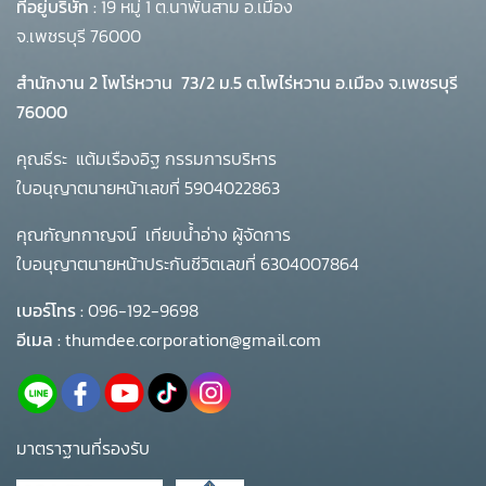
ที่อยู่บริษัท :
19 หมู่ 1 ต.นาพันสาม อ.เมือง
จ.เพชรบุรี 76000
สำนักงาน 2 โพโร่หวาน
73/2 ม.5 ต.โพไร่หวาน อ.เมือง จ.เพชรบุรี
76000
คุณธีระ แต้มเรืองอิฐ กรรมการบริหาร
ใบอนุญาตนายหน้าเลขที่ 5904022863
คุณกัญทกาญจน์ เทียบน้ำอ่าง ผู้จัดการ
ใบอนุญาตนายหน้าประกันชีวิตเลขที่ 6304007864
เบอร์โทร :
096-192-9698
อีเมล :
thumdee.corporation@gmail.com
มาตราฐานที่รองรับ